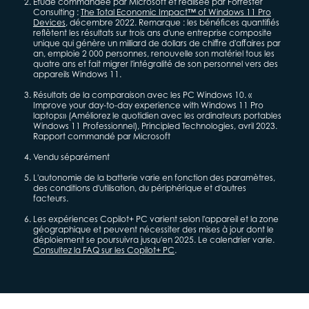
Étude commandée par Microsoft et réalisée par Forrester
Consulting :
The Total Economic Impact™ of Windows 11 Pro
Devices
, décembre 2022. Remarque : les bénéfices quantifiés
reflètent les résultats sur trois ans d'une entreprise composite
unique qui génère un milliard de dollars de chiffre d'affaires par
an, emploie 2 000 personnes, renouvelle son matériel tous les
quatre ans et fait migrer l'intégralité de son personnel vers des
appareils Windows 11.
Résultats de la comparaison avec les PC Windows 10. «
Improve your day-to-day experience with Windows 11 Pro
laptops» (Améliorez le quotidien avec les ordinateurs portables
Windows 11 Professionnel), Principled Technologies, avril 2023.
Rapport commandé par Microsoft
Vendu séparément
L'autonomie de la batterie varie en fonction des paramètres,
des conditions d'utilisation, du périphérique et d'autres
facteurs.
Les expériences Copilot+ PC varient selon l'appareil et la zone
géographique et peuvent nécessiter des mises à jour dont le
déploiement se poursuivra jusqu'en 2025. Le calendrier varie.
Consultez la FAQ sur les Copilot+ PC
.