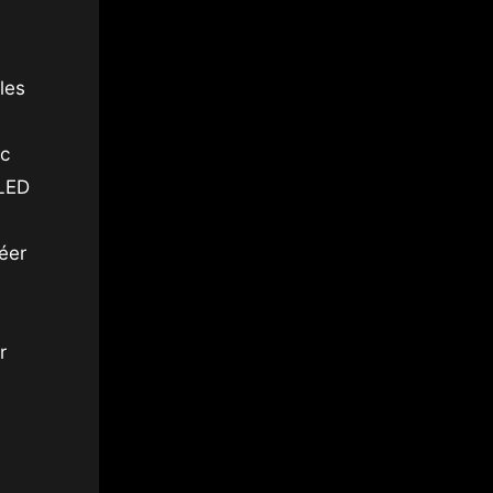
les
ec
 LED
réer
r