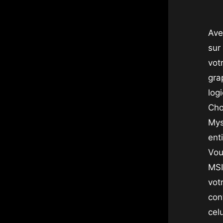
Ave
sur
vot
gra
logi
Cho
Mys
ent
Vou
MSI
vot
con
cel