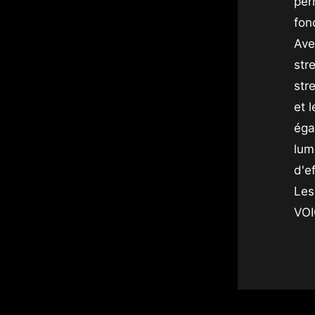
per
fon
Ave
str
str
et 
éga
lum
d'e
Les
VOI