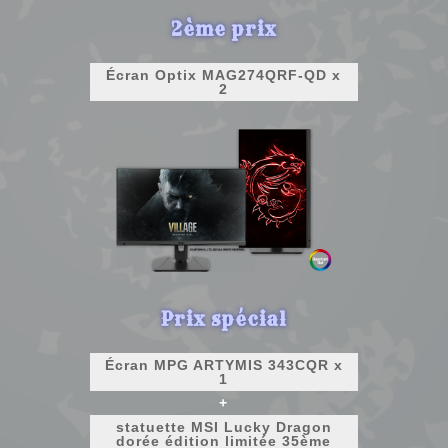
2ème prix
Écran Optix MAG274QRF-QD x
2
Prix spécial
Écran MPG ARTYMIS 343CQR x
1
+
statuette MSI Lucky Dragon
dorée édition limitée 35ème