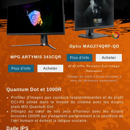
Optix MAG274QRF-QD
MPG ARTYMIS 343CQR
Plus d'info
Acheter


Offre Resident Evil Village
Plus d'info
Acheter
Halloween
*Image de fond d'écran donnée à
titre de référence seulement*
Quantum Dot et 1000R
Profitez d'images aux couleurs resplendissantes et du profil
DCI-P3 utilisé dans le monde du cinéma avec les écrans
plats MSI Quantum Dot.
Plongez au cœur de vos jeux d'horreur avec les écrans
incurvés 1000R qui s'adaptent parfaitement à la courbure de
l'œil humain et évitent la fatigue oculaire.
Dalle IPS