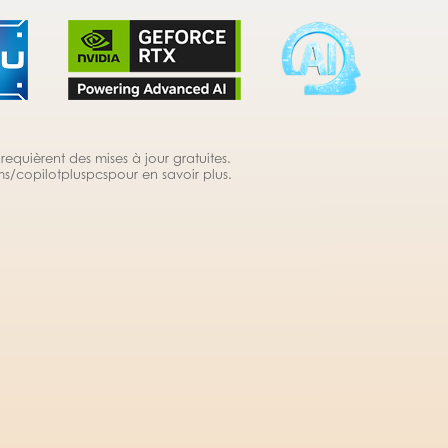
equièrent des mises à jour gratuites.
s/copilotpluspcs
pour en savoir plus.