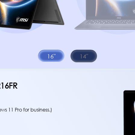
16"
14"
216FR
11 Pro for business.)