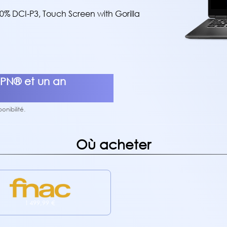
00% DCI-P3, Touch Screen with Gorilla
PN® et un an
nibilité.
Où acheter
1 499,99 €