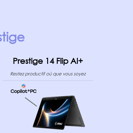
tige
Prestige 14 Flip AI+
Restez productif où que vous soyez
L'ul