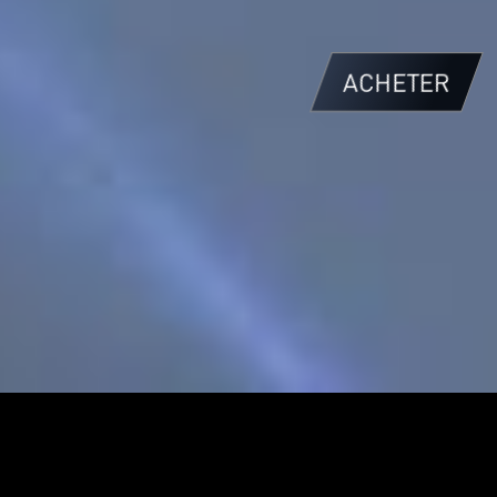
ACHETER