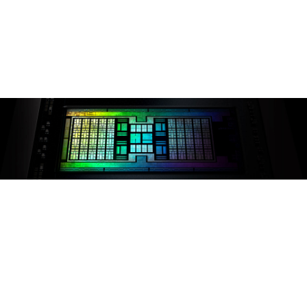
FreeSync™.
* L'écran doit être compatible à la technologie
AMD FreeSync™.
UN ADN GAMING POUR
LES PC ET LES CONSOLES
L'architecture AMD RDNA™ 2 est à la base des
cartes graphiques pour les PC de gaming et les
consoles nouvelle génération. Elle est également