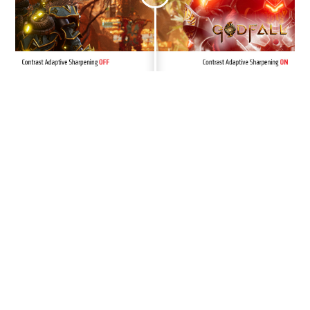
®
DIRECTX
RAYTRACING
Faites l'expérience de jeux
photoréalistes
DirectX Raytracing (DXR) ajoute un nouveau
niveau de réalisme graphique aux jeux grâce
à des effets tels que les reflets, les ombres
et l'éclairage global à des fréquences