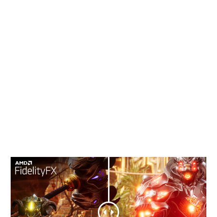
de contraste) permet d'augmenter la qualité
visuelle en permettant une netteté visuelle
étonnante avec un minimum d'artefacts pour
restaurer les détails perdus après l'application de
l'antialiasing temporel (TAA : Temporal Anti-
Aliasing).
Pour les jeux prenant en charge FidelityFX CAS, il
est recommandé de désactiver Radeon™ Image
Sharpening dans Radeon™ Software pour éviter
une netteté excessive.