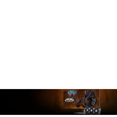
Les cartes graphiques MSI Radeon™ RX 6800 vous
plongent au cœur de l'action grâce à des
technologies gaming immersives et au support de
DirectX® 12 Ultimate vous permettant de profiter
de ses fonctionnalités dédiées DirectX®
Raytracing (DXR), Variable Rate Shading (VRS) et
AMD FidelityFX. Ces fonctionnalités assurent des
images d'un réalisme bluffant, avec des reflets,
des ombres et un éclairage global à couper le
souffle.