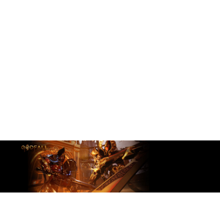
Avec, vous profitez d'une expérience gaming
ultime grâce à de nouvelles unités de calcul
puissantes, du tout nouveau AMD Infinity Cache et
d’une mémoire dédiée GDDR6 allant jusqu’à 16
Go. Associées à un processeur AMD Ryzen™ 5000,
elles sauront tirer profit de la technologie AMD
Smart Access Memory qui améliore encore plus
le niveau des performances gaming.
DES IMAGES RÉALISTES