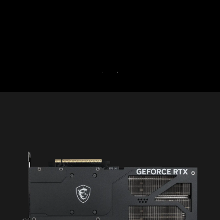
Essayez Game Optimizer et Norton 360 for
Gamer pendant 30 jours gratuitement.
ESSAI GRATUIT DE 30 JOURS