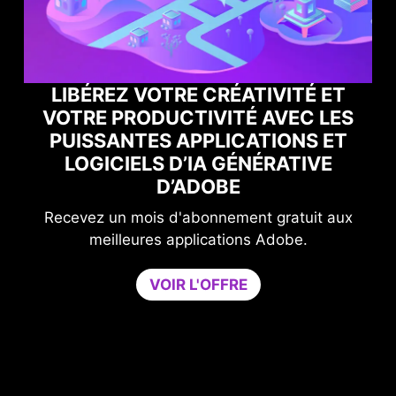
É ET
 LES
BOOSTEZ VOS PERFORMANCES
S ET
GAMING AVEC NORTON GAME
VE
OPTIMIZER
Améliorez votre niveau de protection san
it aux
compromettre les performances de votre je
Game Optimizer permet d'allouer la puissanc
CPU nécessaire à des performances de jeu
optimales en regroupant toutes les applicatio
non essentielles sur un seul cœur processeur
Avec Norton Game Optimizer, vous pourrez
booster les performances et renforcer la sécur
de votre PC en même temps.