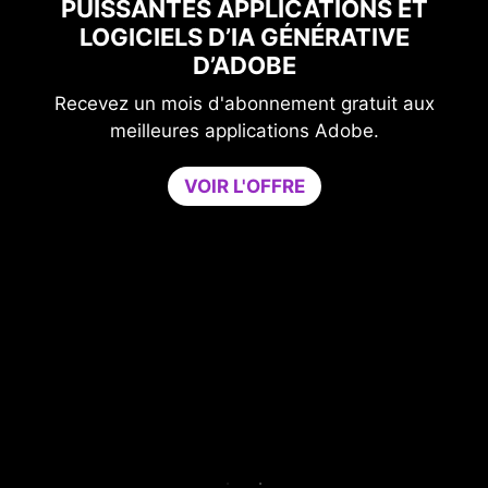
T
GAMING AVEC NORTON GAME
OPTIMIZER
Améliorez votre niveau de protection sans
x
compromettre les performances de votre jeu.
Game Optimizer permet d'allouer la puissance
CPU nécessaire à des performances de jeu
optimales en regroupant toutes les applications
non essentielles sur un seul cœur processeur.
Avec Norton Game Optimizer, vous pourrez
booster les performances et renforcer la sécurité
de votre PC en même temps.
Essayez Game Optimizer et Norton 360 for
Gamer pendant 30 jours gratuitement.
ESSAI GRATUIT DE 30 JOURS