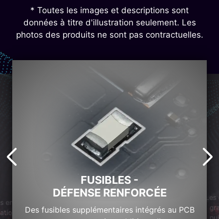
* Toutes les images et descriptions sont
données à titre d'illustration seulement. Les
photos des produits ne sont pas contractuelles.
FUSIBLES -
DÉFENSE RENFORCÉE
Les 
s en
gr
Des fusibles supplémentaires intégrés au PCB
pation
pui