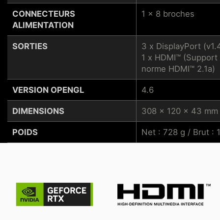
CONNECTEURS
1 x 8 broches
ALIMENTATION
SORTIES
3 x DisplayPort (v1.
1 x HDMI™ (Support 
norme HDMI™ 2.1a)
VERSION OPENGL
4.6
DIMENSIONS
308 x 120 x 43 mm
POIDS
Net : 728 g / Brut :