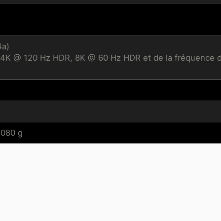
4a)
4K @ 120 Hz HDR, 8K @ 60 Hz HDR et de la fréquence de r
 1080 g