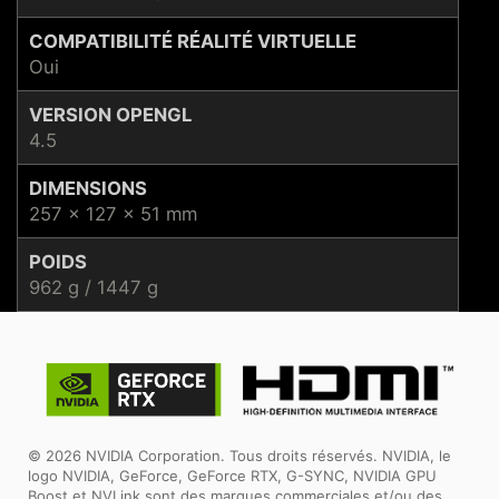
COMPATIBILITÉ RÉALITÉ VIRTUELLE
Oui
VERSION OPENGL
4.5
DIMENSIONS
257 x 127 x 51 mm
POIDS
962 g / 1447 g
© 2026 NVIDIA Corporation. Tous droits réservés. NVIDIA, le
logo NVIDIA, GeForce, GeForce RTX, G-SYNC, NVIDIA GPU
Boost et NVLink sont des marques commerciales et/ou des