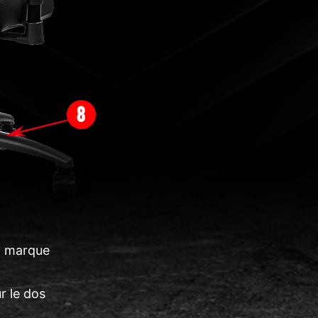
la marque
r le dos