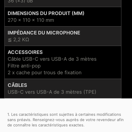
36 (±3) dB
DIMENSIONS DU PRODUIT (MM)
270 x 110 x 110 mm
IMPÉDANCE DU MICROPHONE
≦ 2,2 KΩ
ACCESSOIRES
Câble USB-C vers USB-A de 3 mètres
Filtre anti-pop
2 x cache pour trous de fixation
CÂBLES
USB-C vers USB-A de 3 mètres (TPE)
1. Les caractéristiques sont sujettes à certaines modifications
sans préavis. Renseignez-vous auprès de votre revendeur afin
de connaître les caractéristiques exactes.