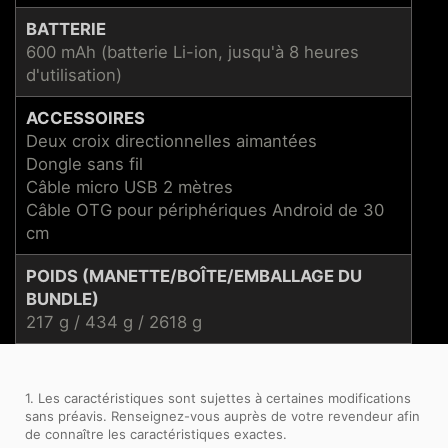
BATTERIE
600 mAh (batterie Li-ion, jusqu'à 8 heures
d'utilisation)
ACCESSOIRES
Deux croix directionnelles aimantées
Dongle sans fil
Câble micro USB 2 mètres
Câble OTG pour périphériques Android de 30
cm
POIDS (MANETTE/BOÎTE/EMBALLAGE DU
BUNDLE)
217 g / 434 g / 2618 g
1. Les caractéristiques sont sujettes à certaines modifications
sans préavis. Renseignez-vous auprès de votre revendeur afin
de connaître les caractéristiques exactes.