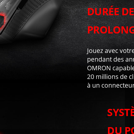
DURÉE DE
PROLONG
Jouez avec votre
pendant des ann
OMRON capables
20 millions de 
à un connecteur
SYST
DU P