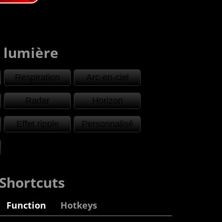
e lumière
Respiration
Arc-en-ciel
Radar
Horizon
Effet ripple
Personnalisé
 Shortcuts
Function
Hotkeys