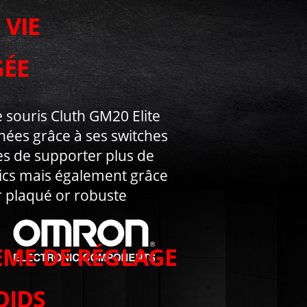
 VIE
ÉE
 souris Cluth GM20 Elite
ées grâce à ses switches
 de supporter plus de
clics mais également grâce
 plaqué or robuste
ÈME DE RÉGLAGE
OIDS