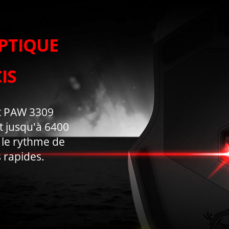
PTIQUE
IS
rt PAW 3309
nt jusqu'à 6400
e le rythme de
 rapides.