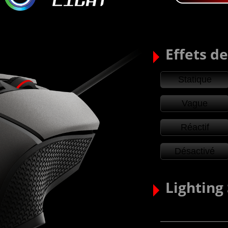
Effets d
Statique
Vague
Réactif
Désactivé
Lighting