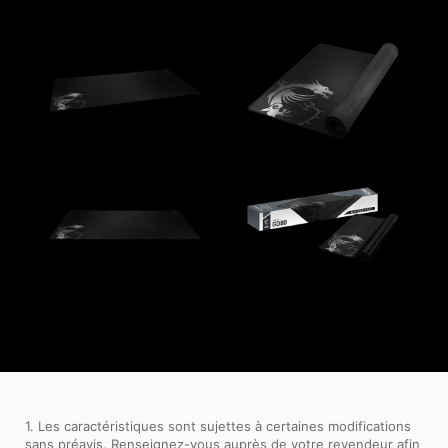
1. Les caractéristiques sont sujettes à certaines modifications
sans préavis. Renseignez-vous auprès de votre revendeur afin