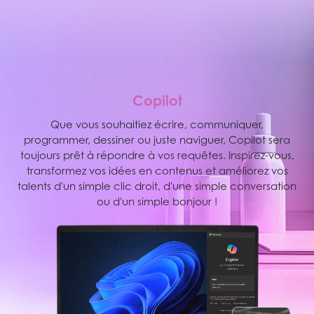
M
C
o
p
i
l
o
t
Le moteur MSI AI Engine est capable de détecter le
Que vous souhaitiez écrire, communiquer,
programmer, dessiner ou juste naviguer, Copilot sera
mode d'utilisation et d'automatiquement ajuster les
toujours prêt à répondre à vos requêtes. Inspirez-vous,
réglages matériels pour atteindre les meilleures
transformez vos idées en contenus et améliorez vos
performances possibles. Grâce à des modes et
talents d'un simple clic droit, d'une simple conversation
ressources paramétrés par l'IA, vous pouvez vous
concentrer sur vos travaux de création, sur votre
ou d'un simple bonjour !
travail ou sur vos divertissements.
Réunion intelligente
Gaming intelligent
Travail intelligent