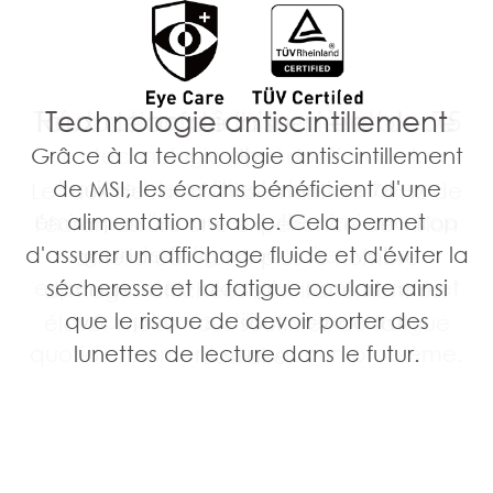
Réduction de la lumière bleue
Technologie antiscintillement
Taux de rafraîchissement de 75
Hz
Grâce à la technologie antiscintillement
La technologie de réduction de la
de MSI, les écrans bénéficient d'une
lumière bleue filtre la lumière bleue
Le taux de rafraîchissement de 75 Hz de
émise par l'écran et évite ainsi une trop
alimentation stable. Cela permet
l'écran assure une expérience de vision
d'assurer un affichage fluide et d'éviter la
grande fatigue oculaire. Votre
améliorée. Aussi, plus le nombre
expérience est alors plus confortable et
sécheresse et la fatigue oculaire ainsi
d'images affichées simultanément est
que le risque de devoir porter des
vous pourrez utiliser votre écran
élevé, moins vous souffrirez de fatigue
quotidiennement sans aucun problème.
lunettes de lecture dans le futur.
oculaire.