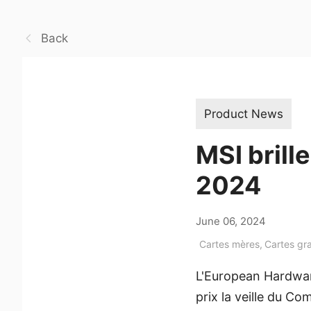
Back
Product News
MSI bril
2024
June 06, 2024
Cartes mères
,
Cartes gr
L'European Hardwar
prix la veille du C