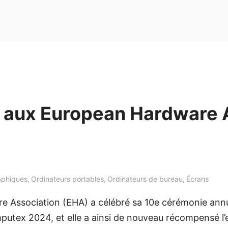
le aux European Hardware
aphiques
,
Ordinateurs portables
,
Ordinateurs de bureau
,
Écrans
e Association (EHA) a célébré sa 10e cérémonie annu
omputex 2024, et elle a ainsi de nouveau récompensé l’