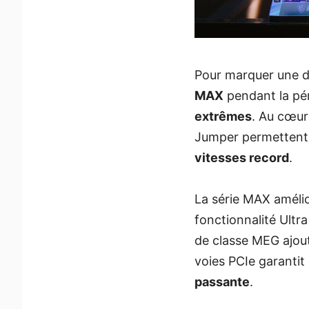
Pour marquer une dé
MAX
pendant la pé
extrêmes
. Au cœur
Jumper permetten
vitesses record
.
La série MAX améli
fonctionnalité Ultr
de classe MEG ajout
voies PCIe garantit
passante
.