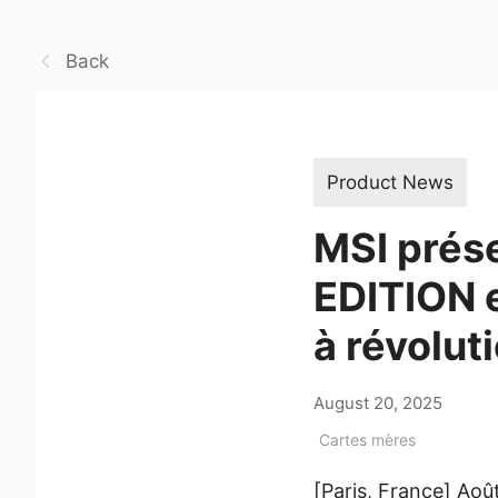
Back
Product News
MSI prés
EDITION 
à révolu
August 20, 2025
Cartes mères
[Paris, France] Aoû