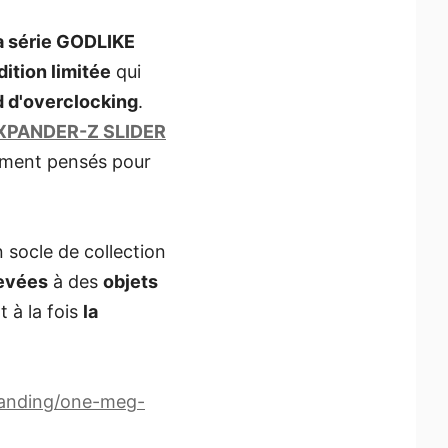
la série GODLIKE
dition limitée
qui
d d'overclocking
.
XPANDER-Z SLIDER
lement pensés pour
 socle de collection
evées
à des
objets
t à la fois
la
/Landing/one-meg-