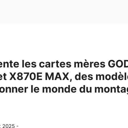
ente les cartes mères GO
et X870E MAX, des modèl
tionner le monde du mont
t 2025 -