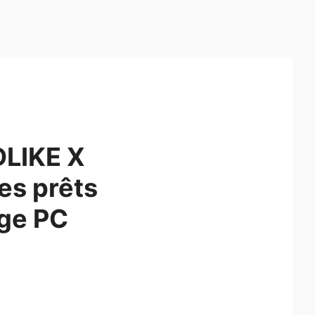
DLIKE X
es prêts
age PC