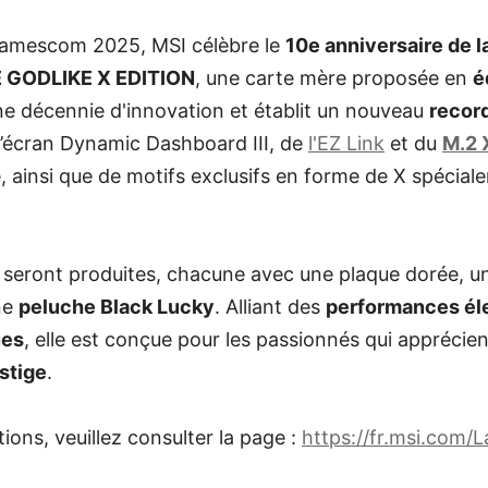
 Gamescom 2025, MSI célèbre le
10e anniversaire de 
 GODLIKE X EDITION
, une carte mère proposée en
é
 décennie d'innovation et établit un nouveau
recor
 l’écran Dynamic Dashboard III, de
l'EZ Link
et du
M.2 
, ainsi que de motifs exclusifs en forme de X spécia
 seront produites, chacune avec une plaque dorée, un
ne
peluche Black Lucky
. Alliant des
performances él
ues
, elle est conçue pour les passionnés qui apprécien
stige
.
ions, veuillez consulter la page :
https://fr.msi.com