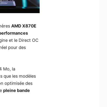
 mères
AMD X870E
performances
gine et le Direct OC
réel pour des
 Mo, la
is que les modèles
on optimisée des
ne
pleine bande