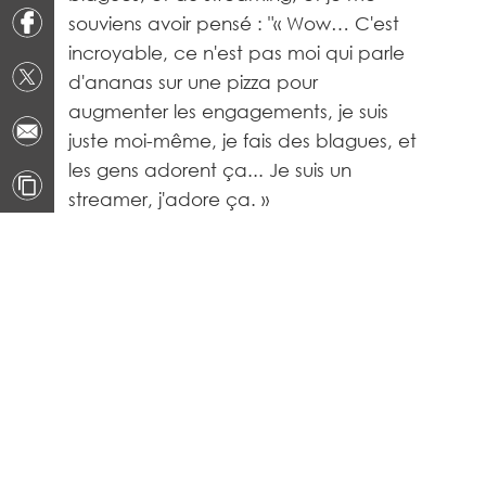
souviens avoir pensé : "« Wow… C'est
incroyable, ce n'est pas moi qui parle
d'ananas sur une pizza pour
augmenter les engagements, je suis
juste moi-même, je fais des blagues, et
les gens adorent ça... Je suis un
streamer, j'adore ça. »
https://clips.twitch.tv/BlueBadCardShazBotstix-
OXXSGBNtGIRz3sHx
Combien de fois avez-vous
envisagé d'abandonner ?
Comment avez-vous changé
d'état d'esprit.
Des dizaines, voire des centaines de