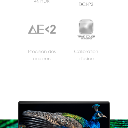
4K HDR
DCI-P3
Précision des
Calibration
couleurs
d'usine