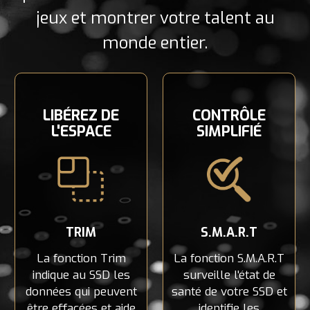
jeux et montrer votre talent au
monde entier.
LIBÉREZ DE
CONTRÔLE
L'ESPACE
SIMPLIFIÉ
TRIM
S.M.A.R.T
La fonction Trim
La fonction S.M.A.R.T
indique au SSD les
surveille l'état de
données qui peuvent
santé de votre SSD et
être effacées et aide
identifie les