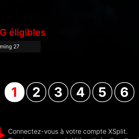
 éligibles
ming 27
1
2
3
4
5
6
Connectez-vous à votre compte XSplit.