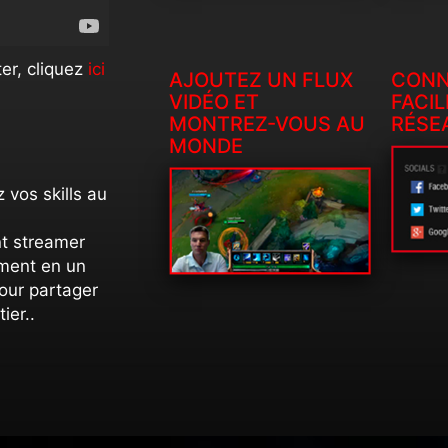
er, cliquez
ici
AJOUTEZ UN FLUX
CONN
VIDÉO ET
FACI
MONTREZ-VOUS AU
RÉSE
MONDE
 vos skills au
t streamer
oment en un
 pour partager
ier..