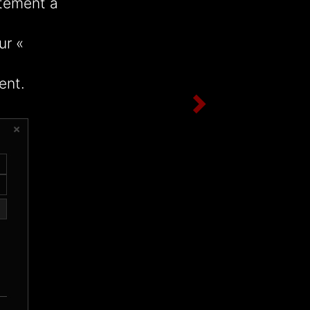
ctement à
ur «
ent.