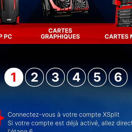
CARTES
P PC
GRAPHIQUES
CARTES 
1
2
3
4
5
6
Connectez-vous à votre compte XSplit
Si votre compte est déjà activé, allez dire
l'étape 6.