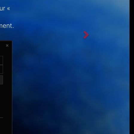
ur «
ment.