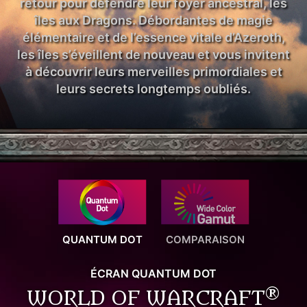
retour pour défendre leur foyer ancestral, les
îles aux Dragons. Débordantes de magie
élémentaire et de l’essence vitale d’Azeroth,
les îles s’éveillent de nouveau et vous invitent
à découvrir leurs merveilles primordiales et
leurs secrets longtemps oubliés.
QUANTUM DOT
COMPARAISON
ÉCRAN QUANTUM DOT
®
WORLD OF WARCRAFT