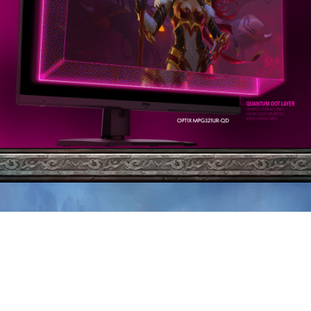
UN ÉCRAN ULTRALARGE
IMMERSION TOTALE
L'écran MSI Optix MEG381CQR Plus propose
un format 21:9 ultralarge et une résolution
3840 x 1600 qui t'accompagnera au mieux