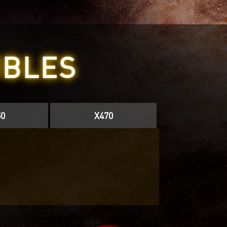
IBLES
0
X470