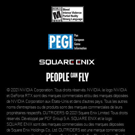
© 2021 NVIDIA Corporation. Tous droits réservés. NVIDIA, le logo NVIDIA
et GeForce RTX sont des marques commerciales et/ou des marques déposées
de NVIDIA Corporation aux États-Unis et dans d'autres pays. Tous les autres
noms d’entreprises ou de produits sont des marques commerciales de leurs
propriétaires respectifs. OUTRIDERS © 2021 Square Enix Limited. Tous droits
réservés. Développé par PCF Group S.A. SQUARE ENIX et le logo
SQUARE ENIX sont des marques commerciales ou des marques déposées
de Square Enix Holdings Co., Ltd. OUTRIDERS est une marque commerciale