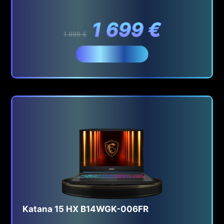
1 699 €
1 899 €
Acheter
Katana 15 HX B14WGK-006FR