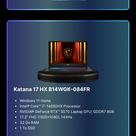
Katana 17 HX B14WGK-084FR
Windows 11 Home
Intel® Core™ i7-14650HX Processor
NVIDIA® GeForce RTX™ 5070 Laptop GPU, GDDR7 8GB
17.3" FHD (1920*1080), 144Hz
32 Go RAM
1 To SSD