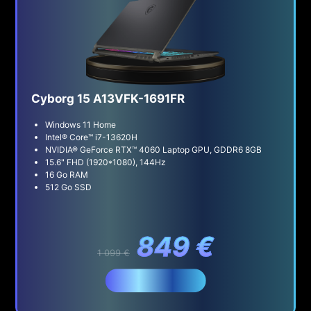
Cyborg 15 A13VFK-1691FR
Windows 11 Home
Intel® Core™ i7-13620H
NVIDIA® GeForce RTX™ 4060 Laptop GPU, GDDR6 8GB
15.6" FHD (1920*1080), 144Hz
16 Go RAM
512 Go SSD
849 €
1 099 €
Acheter