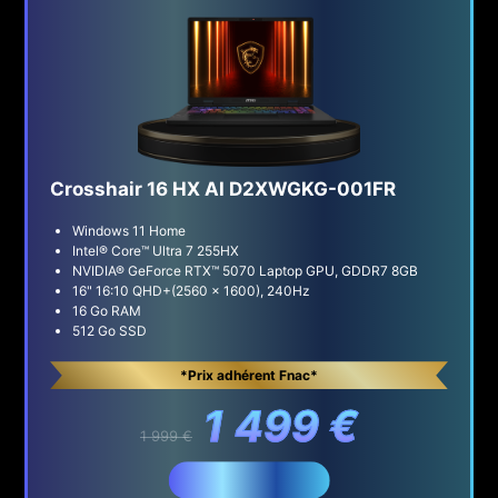
Crosshair 16 HX AI D2XWGKG-001FR
Windows 11 Home
Intel® Core™ Ultra 7 255HX
NVIDIA® GeForce RTX™ 5070 Laptop GPU, GDDR7 8GB
16" 16:10 QHD+(2560 x 1600), 240Hz
16 Go RAM
512 Go SSD
*Prix adhérent Fnac*
1 499 €
1 999 €
Acheter