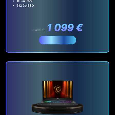
16 Go RAM
512 Go SSD
1 099 €
1 499 €
Acheter