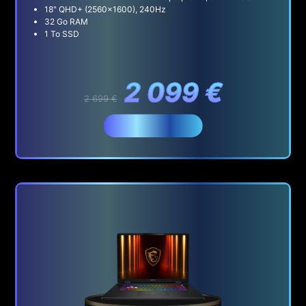
18" QHD+ (2560x1600), 240Hz
32 Go RAM
1 To SSD
2 099 €
2 699 €
Acheter