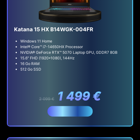
Katana 15 HX B14WGK-004FR
Windows 11 Home
Intel® Core™ i7-14650HX Processor
NVIDIA® GeForce RTX™ 5070 Laptop GPU, GDDR7 8GB
15.6" FHD (1920*1080), 144Hz
16 Go RAM
512 Go SSD
1 499 €
2 099 €
Acheter