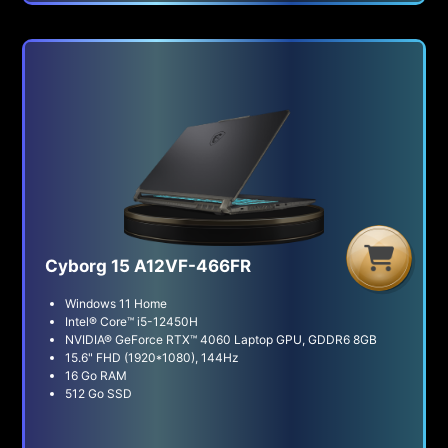
G
C
B
Cyborg 15 A12VF-466FR
Windows 11 Home
Intel® Core™ i5-12450H
NVIDIA® GeForce RTX™ 4060 Laptop GPU, GDDR6 8GB
15.6" FHD (1920*1080), 144Hz
16 Go RAM
512 Go SSD