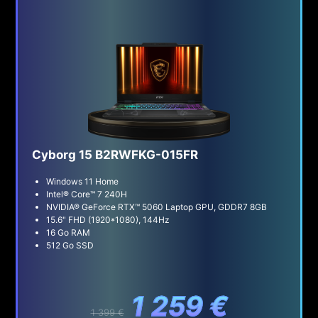
Cyborg 15 B2RWFKG-015FR
Windows 11 Home
Intel® Core™ 7 240H
NVIDIA® GeForce RTX™ 5060 Laptop GPU, GDDR7 8GB
15.6" FHD (1920*1080), 144Hz
16 Go RAM
512 Go SSD
1 259 €
1 399 €