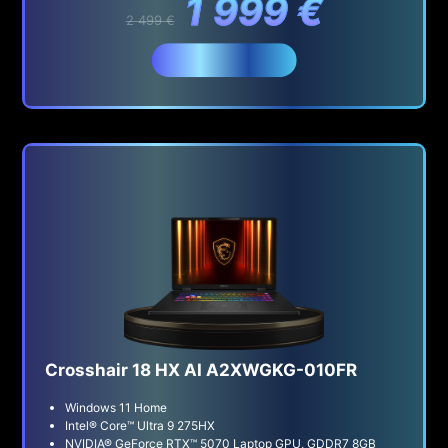
1 999 €
2 499 €
Acheter
Crosshair 18 HX AI A2XWGKG-010FR
Windows 11 Home
Intel® Core™ Ultra 9 275HX
NVIDIA® GeForce RTX™ 5070 Laptop GPU, GDDR7 8GB