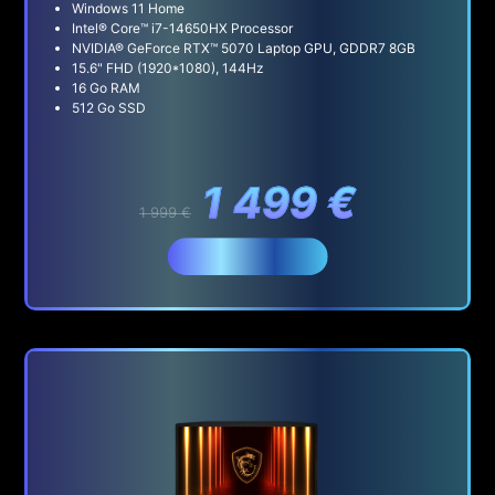
Windows 11 Home
Intel® Core™ i7-14650HX Processor
NVIDIA® GeForce RTX™ 5070 Laptop GPU, GDDR7 8GB
15.6" FHD (1920*1080), 144Hz
16 Go RAM
512 Go SSD
1 499 €
1 999 €
Acheter