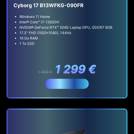
Cyborg 17 B13WFKG-090FR
Windows 11 Home
Intel® Core™ i7-13620H
NVIDIA® GeForce RTX™ 5060 Laptop GPU, GDDR7 8GB
17.3" FHD (1920*1080), 144Hz
16 Go RAM
1 To SSD
1 299 €
1 499 €
Acheter