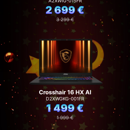
A2XWIG-015FR
2 699 €
3 299 €
Crosshair 16 HX AI
D2XWGKG-001FR
1 499 €
1 999 €