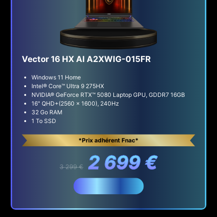
Vector 16 HX AI A2XWIG-015FR
Windows 11 Home
Intel® Core™ Ultra 9 275HX
NVIDIA® GeForce RTX™ 5080 Laptop GPU, GDDR7 16GB
16" QHD+(2560 x 1600), 240Hz
32 Go RAM
1 To SSD
*Prix adhérent Fnac*
2 699 €
3 299 €
Acheter