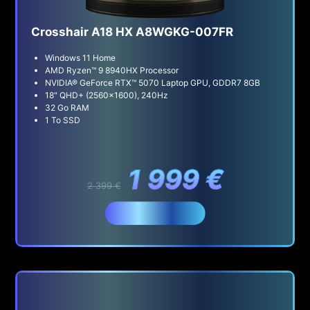
Crosshair A18 HX A8WGKG-007FR
Windows 11 Home
AMD Ryzen™ 9 8940HX Processor
NVIDIA® GeForce RTX™ 5070 Laptop GPU, GDDR7 8GB
18" QHD+ (2560x1600), 240Hz
32 Go RAM
1 To SSD
1 999 €
2 399 €
Acheter