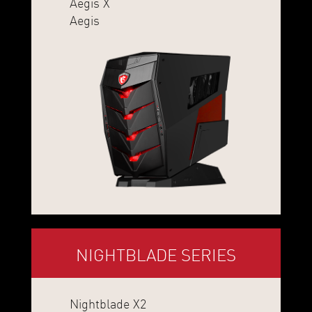
Aegis X
Aegis
NIGHTBLADE SERIES
Nightblade X2