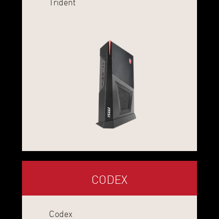
Trident
CODEX
Codex