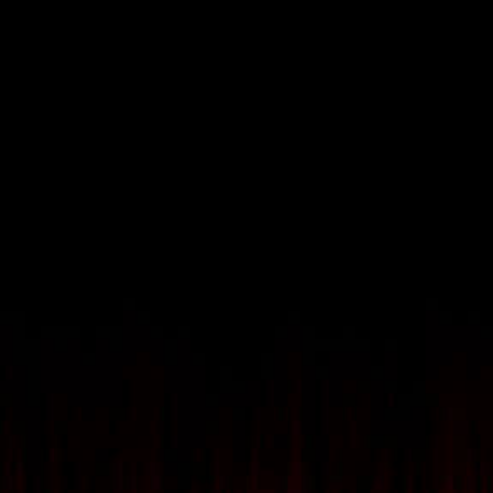
Un voyage à Tokyo pour 2
adultes pour suivre un
stage de formation au
combat à l'épée
Billets d'avion aller-retour pour deux personnes
Trois nuits dans un hôtel de luxe à Tokyo
Visite guidée privée pour découvrir l'histoire du
Japon
Stage de formation au combat à l'épée inspiré des
scènes du film Assassin's Creed
Dîner au restaurant Japanese Assassins et
cocktails au bar High Tech Gaming