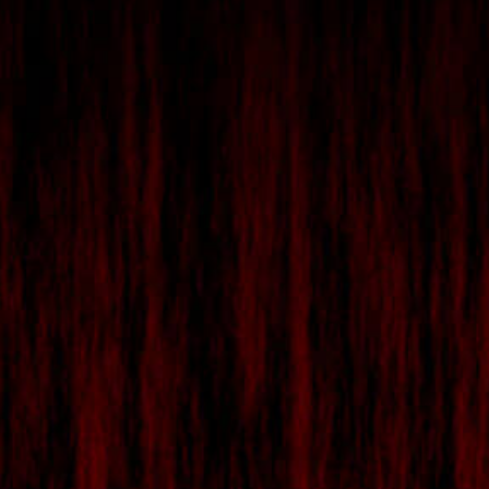
3ÈME PRIX
Lot de produits MSI Gaming
Notebook Gaming GE72VR
Ordinateur de bureau Gaming Aegis X
Carte mère Gaming X99A GAMING PRO CARBON
et carte graphique GeForce® GTX 1060 GAMING X
3G