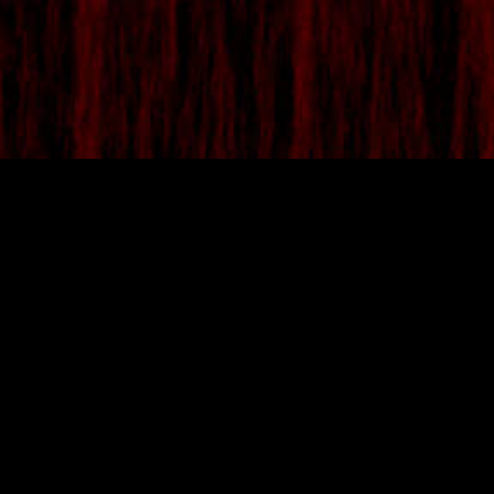
4ÈME PRIX
Lot de 9 accessoires
MSI Gaming
3 claviers mécaniques MSI GK-701 MECHANICAL
GAMING KEYBOARD
3 souris MSI Interceptor DS300 Gaming
3 casques MSI DS502 Gaming
5ÈME PRIX
3 lots de goodies MSI