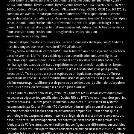
* Dans la limite d'un jeu par client. Les produits éligibles comprennent : AMD Ryzen 7
2700X Gold Edition, Ryzen 7 2700X, Ryzen 7 2700, Ryzen 5 2600X, Ryzen 5 2600, Ryzen 5
2400G, Radeon VII Gold Edition, Radeon VII, série RX Vega, RX 590, RX 580 ou RX 570. La
combinaison avec toute autre promotion est interdite. Offre disponible uniquement
auprès des détaillants participants. Réservée aux personnes âgées de 18 ans et plus. Après
achat, le produit doit être installé sur le système qui sera utilisé pour échanger le code
promo. L'offre est sujette à des limitations concernant, entre autres, le lieu de résidence.
Pour la version complète des conditions générales, rendez-vous sur
www.amdrewards.com/terms.
Offre non disponible dans tous les pays. Le code promo est valable pour un (1) T-shirt à
manches longues 50ème anniversaire d'AMD à l'adresse :
https://www.amdrewards.com/amd50. Dans la limite d'un code par personne, par foyer,
par adresse email. L'offre n'est valable que pour une utilisation unique en ligne. La
réduction s'applique aux produits seulement et non à la valeur des cartes cadeau, de
l'emballage, des taxes ou des frais d'expédition et de manutention applicables. Ne peut
pas être combinée à une autre offre. L'offre n'est pas transférable et ne peut pas être
revendue. L'offre ne porte pas sur des espèces ou un équivalent d'espèces. L'offre est
susceptible de changer. Aucune modification d'achats précédents n'est possible. AMD
décline toute responsabilité en cas de perte ou de vol de codes. Le client doit s'acquitter
de tous les droits (ou taxes) imposés par son pays d'origine.
1. Les produits « Radeon VR Ready Premium » sont des GPU Radeon sélectionnés pour
respecter ou dépasser les spécifications Oculus Rift ou HTC Vive recommandées pour les
cartes vidéo/GPU. D'autres prérequis matériels (dont les CPU) et relatifs au système
recommandés par Oculus Rift ou HTC Vive doivent être remplis en vue d'assurer le bon
fonctionnement des casques pour réalité virtuelle compatibles. Étant donné que la
technologie, les casques et autres matériels et logiciels de réalité virtuelle sont en cours
d'évolution et/ou de développement, ces critères peuvent changer sans préavis. Les
fabricants de PC/systèmes peuvent utiliser des configurations différentes, susceptibles
de produire des résultats/performances différents en matière de réalité virtuelle. Veuillez
consulter le fabricant de votre PC ou système afin de confirmer ses capacités en matière