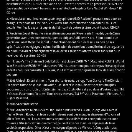
de réalité virtuelle. GD-102 L'activation de DirectX® 12 nécessite un processeur x86 et une
puce graphique Radeon™ basée sur une architecture Graphics Core Next et Windows® 10.
GD-99
2. Nécessite un moniteur et un système graphique AMD Radeon™ prenant tous deux en
charge la technologie FreeSync. Voir www.amd.com/freesync pour obtenir tous les
détails. Vérifiez la capacité auprès du fabricant de votre système avant l'achat. GD-127
3. Precision Boost Overdrive nécessite un processeur Ryzen série Threadripper de 2ème
génération avec une carte mère équipée du chipset AMD série X399. Etant donné que
Precision Boost Overdrive induit un fonctionnement du processeur au delà de ses
spécifications et réglages d'usine, l'utilisation de cette fonctionnalité invalide la garantie
du produit AMD et peut également invalider les garanties offertes par le fabricant ou le
revendeur du système. GD-128
Tom Clancy’s The Division 2 Gold Edition est classé ESRB “M” (Mature) et PEGI 18. World
War Z est classé ESRB “M” (Mature) et PEGI 18. Le contenu pourrait ne pas être adapté aux
enfants. Veuillez consulter ESBR.org, PEGI.info ou votre organisme local de classification
des jeux.
©
2019 Ubisoft Entertainment. Tous droits réservés. Le logo Tom Clancy’s The Division,
l’icône en forme de soldat, Snowdrop, Ubisoft et le logo Ubisoft sont des marques
déposées ou non d’Ubisoft Entertainment aux États-Unis et / ou dans d’autres pays. TM
©
& © 2018 Paramount Pictures. Tous droits réservés. TM &
2018 Paramount Pictures. All
Rights Reserved.
©
2018 Saber Interactive
©
2019 Advanced Micro Devices, Inc. Tous droits réservés. AMD, le logo AMD avec la
flèche, Ryzen, Radeon et leurs combinaisons sont des marques déposées d’Advanced
Micro Devices, Inc. Les autres noms de produits utilisés dans cette publication sont
fournis à titre indicatif uniquement et peuvent être des marques déposées de leurs
sociétés respectives. DirectX est une marque déposée de Microsoft Corporation aux