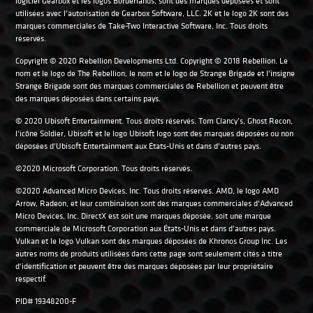
logiciel Gearbox et les logos Borderlands, sont des marques déposées et sont
utilisées avec l'autorisation de Gearbox Software, LLC. 2K et le logo 2K sont des
marques commerciales de Take-Two Interactive Software, Inc. Tous droits
réservés.
Copyright © 2020 Rebellion Developments Ltd. Copyright © 2018 Rebellion. Le
nom et le logo de The Rebellion, le nom et le logo de Strange Brigade et l'insigne
Strange Brigade sont des marques commerciales de Rebellion et peuvent être
des marques déposées dans certains pays.
© 2020 Ubisoft Entertainment. Tous droits réservés. Tom Clancy’s, Ghost Recon,
l'icône Soldier, Ubisoft et le logo Ubisoft logo sont des marques déposées ou non
déposées d'Ubisoft Entertainment aux États-Unis et dans d'autres pays.
©2020 Microsoft Corporation. Tous droits réservés.
©2020 Advanced Micro Devices, Inc. Tous droits réservés. AMD, le logo AMD
Arrow, Radeon, et leur combinaison sont des marques commerciales d'Advanced
Micro Devices, Inc. DirectX est soit une marques déposée, soit une marque
commerciale de Microsoft Corporation aux États-Unis et dans d'autres pays.
Vulkan et le logo Vulkan sont des marques déposées de Khronos Group Inc. Les
autres noms de produits utilisées dans cette page sont seulement cités à titre
d'identification et peuvent être des marques déposées par leur propriétaire
respectif.
PID# 19348200-F