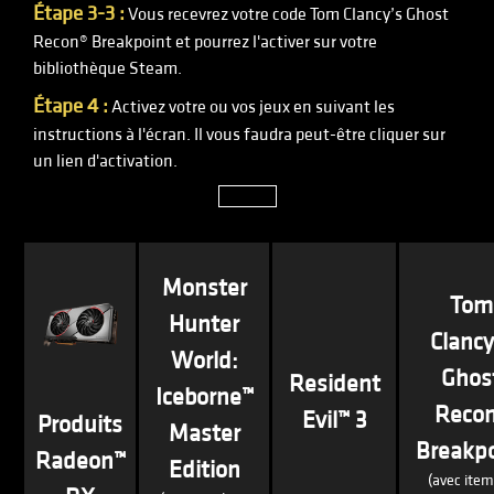
Étape 3-3 :
Vous recevrez votre code Tom Clancy’s Ghost
Recon® Breakpoint et pourrez l'activer sur votre
bibliothèque Steam.
Étape 4 :
Activez votre ou vos jeux en suivant les
instructions à l'écran. Il vous faudra peut-être cliquer sur
un lien d'activation.
Fermer
Monster
Tom
Hunter
Clancy
World:
Ghos
Resident
Iceborne™
Reco
Evil™ 3
Produits
Master
Breakpo
Radeon™
Edition
(avec item