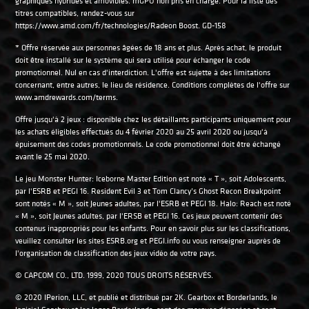
graphiques hybrides et amovibles. mGPU non pris en charge. Pour la liste des
titres compatibles, rendez-vous sur
https://www.amd.com/fr/technologies/Radeon Boost. GD-158
* Offre réservée aux personnes âgées de 18 ans et plus. Après achat, le produit
doit être installé sur le système qui sera utilisé pour échanger le code
promotionnel. Nul en cas d'interdiction. L'offre est sujette à des limitations
concernant, entre autres, le lieu de résidence. Conditions complètes de l'offre sur
www.amdrewards.com/terms.
Offre jusqu'à 2 jeux : disponible chez les détaillants participants uniquement pour
les achats éligibles effectués du 4 février 2020 au 25 avril 2020 ou jusqu'à
épuisement des codes promotionnels. Le code promotionnel doit être échangé
avant le 25 mai 2020.
Le jeu Monster Hunter: Iceborne Master Edition est noté « T », soit Adolescents,
par l'ESRB et PEGI 16. Resident Evil 3 et Tom Clancy’s Ghost Recon Breakpoint
sont notés « M », soit Jeunes adultes, par l'ESRB et PEGI 18. Halo: Reach est noté
« M », soit Jeunes adultes, par l'ERSB et PEGI 16. Ces jeux peuvent contenir des
contenus inappropriés pour les enfants. Pour en savoir plus sur les classifications,
veuillez consulter les sites ESRB.org et PEGI.info ou vous renseigner auprès de
l'organisation de classification des jeux vidéo de votre pays.
© CAPCOM CO., LTD. 1999, 2020 TOUS DROITS RÉSERVÉS.
© 2020 IPerion, LLC, et publié et distribué par 2K. Gearbox et Borderlands, le