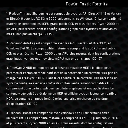
-Pow3r, Fnatic Fortnite
1. Radeon™ Image Sharpening est compatible avec les API DirectX 11, 12 et Vulkan,
et DirectX 9 pour les RX Série 5000 uniquement, et Windows 10. La compatibilité
matérielle comprend les dGPU grand public GCN et plus récents, Ryzen 2000 et
les APU plus récents, dont les configurations graphiques hybrides et amovibles.
mGPU non pris en charge. GD-156
2. Radeon™ Anti-Lag est compatible avec les API DirectX 9 et DirectX 11, et
Windows 7 et 10. La compatibilité matérielle comprend les dGPU grand public
GCN et plus récents, Ryzen 2000 et les APU plus récents, dont les configurations
graphiques hybrides et amovibles. mGPU non pris en charge. GD-157
3. FreeSync 2 HDR ne requiert pas d'écran compatible HDR ; le pilote peut
paramétrer l’écran en mode natif lors de la détection d’un contenu HDR pris en
charge par FreeSync 2 HDR. Dans le cas contraire, le contenu HDR nécessite un
système configuré avec une chaîne de contenu entièrement compatible HDR
comprenant : une carte graphique, un pilote graphique et une application. Le
contenu vidéo doit être étalonné en HDR et affiché avec un lecteur compatible
HDR. Le contenu en mode fenêtré exige une prise en charge du système
d’exploitation. GD-105
4. Radeon™ Boost est compatible avec Windows 7 et 10 sur certains titres
uniquement. La compatibilité matérielle comprend les dGPU grand public RX 400
et plus récents, Ryzen 2000 et les APU plus récents, dont les configurations