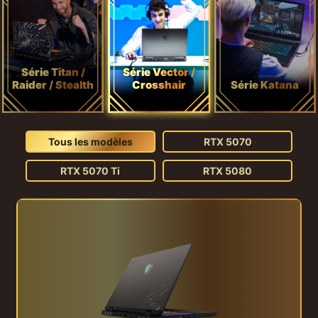
Série Titan /
Série Vector /
Raider / Stealth
Crosshair
Série Katana
Tous les modèles
RTX 5070
RTX 5070 Ti
RTX 5080