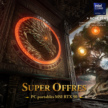
> ACHETER
Cadencé par les processeurs
Intel® Core™ Ultra 9 (série 2)
S
O
UPER
FFRES
PC portables MSI RTX 50