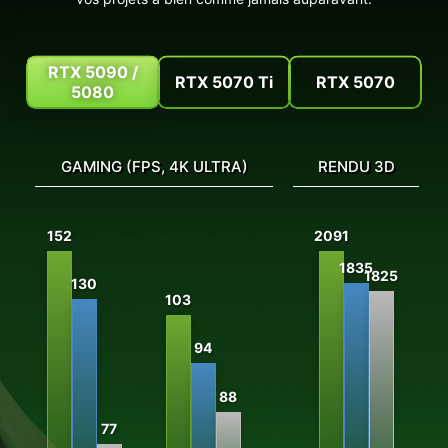
RTX 5090 /
RTX 5070 Ti
RTX 5070
5080
GAMING (FPS, 4K ULTRA)
RENDU 3D
É
152
2091
1835
1825
130
103
94
88
77