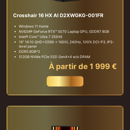
Crosshair 16 HX AI D2XWGKG-001FR
Windows 11 Home
NVIDIA® GeForce RTX™ 5070 Laptop GPU, GDDR7 8GB
Intel® Core™ Ultra 7 255HX
16" 16:10 QHD+(2560 x 1600), 240Hz, 100% DCI-P3, IPS-
level panel
DDR5 8GB*2
512GB NVMe PCIe SSD Gen4x4 w/o DRAM
À partir de 1 999 €
Acheter