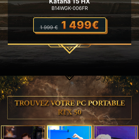
Katana 15 HX
B14WGK-006FR
1 499€
1 999 €
TROUVEZ VOTRE PC PORTABLE
RTX 50