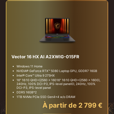
Vector 16 HX AI A2XWIG-015FR
Windows 11 Home
NVIDIA® GeForce RTX™ 5080 Laptop GPU, GDDR7 16GB
Intel® Core™ Ultra 9 275HX
16" 16:10 QHD+(2560 x 16016" 16:10 QHD+(2560 x 1600),
240Hz, 100% DCI-P3, IPS-level panel0), 240Hz, 100%
DCI-P3, IPS-level panel
DDR5 16GB*2
1TB NVMe PCIe SSD Gen4x4 w/o DRAM
À partir de 2 799 €