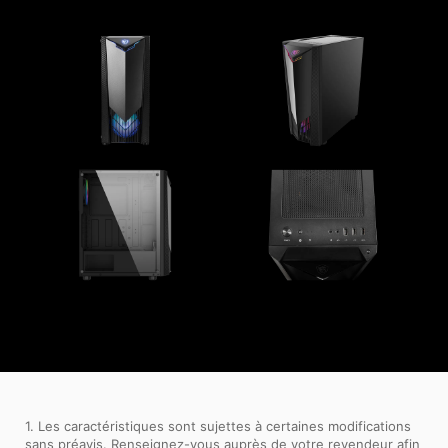
1. Les caractéristiques sont sujettes à certaines modifications
sans préavis. Renseignez-vous auprès de votre revendeur afin