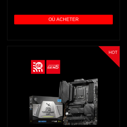
OÙ ACHETER
HOT