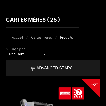
CARTES MÈRES ( 25 )
Comparer le résultat
*
Les différences sont marquées en rouge
Filter
Accueil
Cartes mères
Produits
Filter
Retour
{{feature}}
Trier par
Clear All
ADVANCED SEARCH
{{thistitle1[key] || title[key]}}
HOT
Chipset
{{item}}
Intel B860