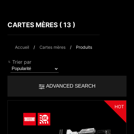
CARTES MÈRES ( 13 )
Comparer le résultat
*
Les différences sont marquées en rouge
Filter
Accueil
Cartes mères
Produits
Filter
Retour
{{feature}}
Trier par
Clear All
ADVANCED SEARCH
{{thistitle1[key] || title[key]}}
HOT
Chipset
{{item}}
Intel B860