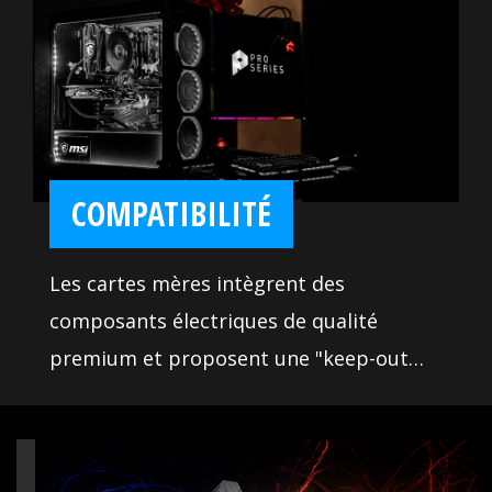
répondre à tous vos besoins. Ces outils
intuitifs vous aident à exploiter tout le
potentiel de votre carte mère et de venir
à bout de tous vos opposants lors de vos
parties. Aussi, nous nous sommes
assurés que notre BIOS offre toutes les
COMPATIBILITÉ
dernières options et soit très simple à
comprendre et utiliser. D'autres
Les cartes mères intègrent des
fonctionnalités vous permettront de
composants électriques de qualité
personnaliser les réglages du système
premium et proposent une "keep-out
pour améliorer votre expérience de jeu.
zone" sur le chipset (selon modèle) et
des ports SATA et USB intelligemment
placés qui assurent la prise en charge de