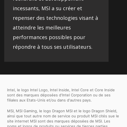
incessants, MSI a su créer et
repenser des technologies visant à
atteindre les meilleures
performances possibles pour
répondre à tous ses utilisateurs.
Intel, le logo Intel Logo, Intel Inside, Intel Core et Core Inside
sont des marques déposées d'Intel Corporation ou de ses
filiales aux Etats-Unis et/ou dans d'autres pays.
MSI, MSI Gaming, le logo Dragon MSI et le logo Dragon Shield,
ainsi que tout autre nom de service ou produit MSI cités sue le
site internet MSI sont des marques déposées de MSI. Les
noms et logos de produits ou services de tierces parties