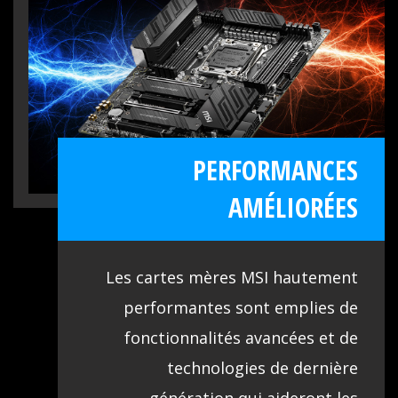
tous vos composants. De plus, nous
offrons une liste de compatibilité
étendue pour un composant important,
la mémoire. Avec la technologie DDR4
Boost, nous vous assurons même une
PERFORMANCES
excellente prise en charge de
l'overclocking.
AMÉLIORÉES
Les cartes mères MSI hautement
performantes sont emplies de
fonctionnalités avancées et de
technologies de dernière