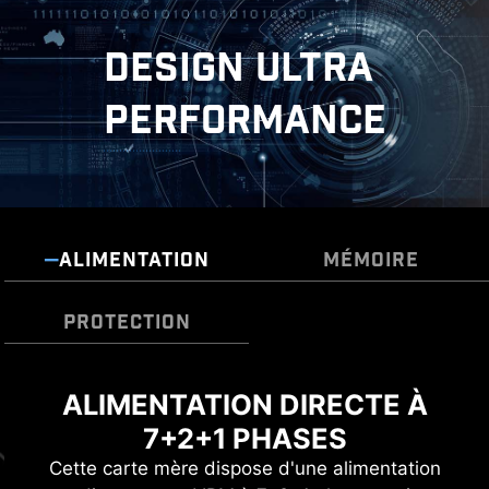
DESIGN ULTRA
PERFORMANCE
ALIMENTATION
MÉMOIRE
PROTECTION
DOUBLE PROTECTION ESD
DIODES DE SUPPRESSION DE
ALIMENTATION DIRECTE À
SUPPORT DE LA NORME DDR5
TENSIONS TRANSITOIRES
7+2+1 PHASES
DERNIÈRE GÉNÉRATION
Cette carte mère dispose d'une alimentation
Les diodes de suppression de tensions
Faites un bond en avant en termes de