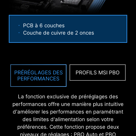
12 %
JUSQU'À
DE LATENCE EN MOINS
PCB à 6 couches
Couche de cuivre de 2 onces
PANNEAU E/S EN ACIER
INOXYDABLE ET
ANTICORROSION
PRÉRÉGLAGES DES
PROFILS MSI PBO
PERFORMANCES
Le panneau E/S est protégé contre la corrosion
et dispose d'une couche supplémentaire d'un
La fonction exclusive de préréglages des
matériau spongieux. Il est également protégé
performances offre une manière plus intuitive
contre l'électricité statique et les ondes
d'améliorer les performances en paramétrant
électromagnétiques émises par le système et
des limites d'alimentation selon votre
ainsi beaucoup plus résistant que les panneaux
préférences. Cette fonction propose deux
E/S standards.
niveaux de réglages : PBO Auto et PBO