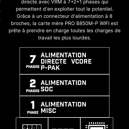
directe avec VRM à 7+2+1 phases qui
transitoires (ou TVS) sont des composants de
performances de mémoire grâce à la norme
permettent d'en exploiter tout le potentiel.
protection contre la surtension. Tous les
DDR5 ! En associant un processus de soudage
Grâce à un connecteur d'alimentation à 8
modèles de cartes mères MSI sont équipés de
CMS (composants montés en surface) avancé
broches, la carte mère PRO B850M-P WIFI est
diodes Transil. Quand la tension augmente de
et la technologie MSI Memory Boost, la carte
prête à prendre en charge toutes les charges de
manière anormale, les diodes Transil passent
mère PRO B850M-P WIFI est prête à totalement
travail les plus lourdes.
d'un état de haute résistance à un état de
redéfinir les performances mémoire.
faible résistance, et dévient alors la tension
excessive vers la terre. Cela aide à protéger le
ALIMENTATION
7
SUPPORT
MEMORY
SOUDAGE
DIRECTE Vcore
circuit contre les dommages causés par la
EXPO / A-
BOOST
CMS
P-PAK
PHASES
surtension.
XMP
2
ALIMENTATION
SOC
PHASES
1
ALIMENTATION
MISC
PHASE