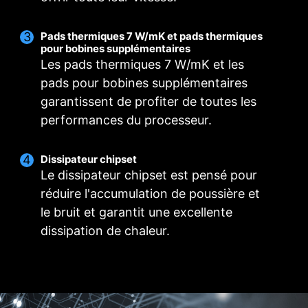
Pads thermiques 7 W/mK et pads thermiques
Ventilateur intelligent et ventilateur manuel
Scénarios utilisateurs
Profils multiples
POUR DISSIPATEUR
POUR WATERBLOCK
pour bobines supplémentaires
DU PROCESSEUR
Alimentation 3A /
Suivre le mode de MSI Center
Ventilateur intelligent
Les pads thermiques 7 W/mK et les
Enregistrez jusqu'à cinq profils pour répondre à
Support du mode
Permet aux utilisateurs de modifier la courbe de
Ajustez les paramètres du ventilateur en
plusieurs types d'utilisation.
pads pour bobines supplémentaires
Auto-detect
température à l'aide des quatre points prévus à
fonction du mode sélectionné dans le scénario
garantissent de profiter de toutes les
utilisateur.
cet effet.
performances du processeur.
Ventilateur manuel
Mode BIOS
Ajustez les paramètres du ventilateur dans le
Permet aux utilisateurs de modifier
Dissipateur chipset
manuellement la température selon un
BIOS.
Le dissipateur chipset est pensé pour
POUR VENTILATEUR
pourcentage déterminé.
Personnalisation par l'utilisateur
réduire l'accumulation de poussière et
SYSTÈME
Personnalisez les paramètres du ventilateur en
Support du mode
le bruit et garantit une excellente
fonction de vos préférences.
Auto-detect
dissipation de chaleur.
HEADER VENTILATEUR COMBO