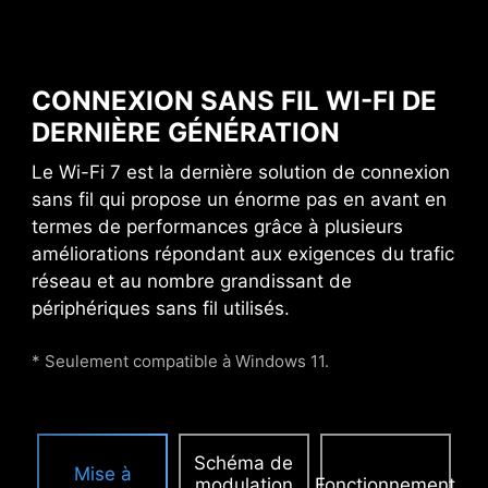
Armor protège les points
de contact contre les
interférences
CONNEXION SANS FIL WI-FI DE
électromagnétiques.
DERNIÈRE GÉNÉRATION
Le Wi-Fi 7 est la dernière solution de connexion
ALIMENTATION PCIE
sans fil qui propose un énorme pas en avant en
SUPPLÉMENTAIRE
termes de performances grâce à plusieurs
améliorations répondant aux exigences du trafic
Le connecteur d'alimentation PCIe
réseau et au nombre grandissant de
supplémentaire fournit une alimentation dédiée
périphériques sans fil utilisés.
aux cartes graphiques les plus exigeantes,
utilisées notamment pour l'IA et le gaming. Il
* Seulement compatible à Windows 11.
assure des performances stables, efficaces et
soutenues.
En savoir plus sur les châssis
compatibles.
Schéma de
Mise à
modulation
Fonctionnement