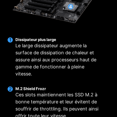
en un seul clic.
PROFILS MULTIPLES
VENTILATEUR
INTELLIGENT ET
VENTILATEUR
MANUEL
Dissipateur plus large
Le large dissipateur augmente la
surface de dissipation de chaleur et
assure ainsi aux processeurs haut de
gamme de fonctionner à pleine
vitesse.
M.2 Shield Frozr
Ces slots maintiennent les SSD M.2 à
bonne température et leur évitent de
souffrir de throttling. Ils peuvent ainsi
offrir toute leur vitesse.