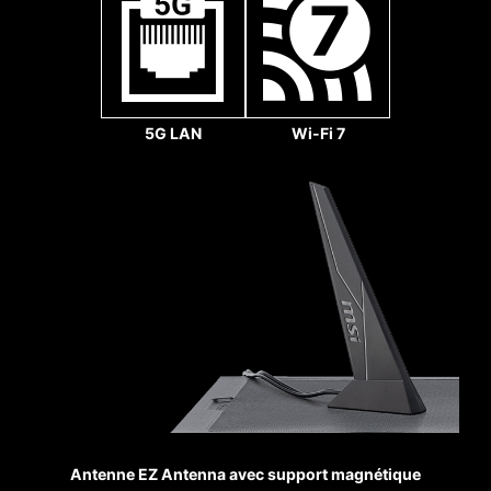
32
Ventilateur système
Gb/s
5G LAN
Wi-Fi 7
SLOTS
RENFORCÉS
Les slots MSI PCIe Steel
Armor proposent plus de
points de soudure sur le
Ventilateur pompe
PCB afin de mieux résister
au poids de la carte
graphique. Lorsque
chaque avantage compte
pour une expérience
Antenne EZ Antenna avec support magnétique
gaming de qualité, Steel