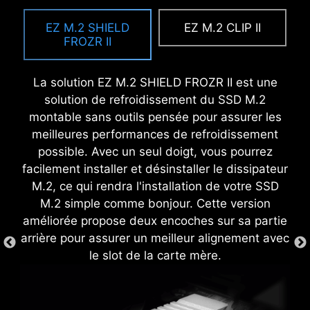
L'antenne MSI EZ Antenna s'installe rapidement
Le panneau d'entrées et sorties préinstallé
OVERCLOCKING SIMPLIFIÉ
et facilement simplement en se fixant à la carte
assure une expérience fluide et sans
EZ M.2 SHIELD
EZ M.2 CLIP II
Alors que l'overclocking peut être extrêmement
mère, sans nécessiter de rotation.
encombres lors de l'installation de carte mère
FROZR II
compliqué pour certains utilisateurs, MSI Click
car il évite d'avoir à le fixer manuellement.
BIOS X le rend plus accessible grâce à des
Grâce à ce design, vous êtes sûr que le
La solution EZ M.2 SHIELD FROZR II est une
fonctionnalités en un clic d'overclocking du
panneau sera parfaitement aligné et sécurisé,
solution de refroidissement du SSD M.2
processeur et de la mémoire. Tous les
ce qui garantit à la fois praticité et protection
montable sans outils pensée pour assurer les
utilisateurs, quel que soit leur niveau, pourront
tout en améliorant la résistance de votre PC.
meilleures performances de refroidissement
alors améliore les performances de leur
possible. Avec un seul doigt, vous pourrez
système sans avoir à se lancer dans des
facilement installer et désinstaller le dissipateur
réglages complexes.
M.2, ce qui rendra l'installation de votre SSD
EZ DEBUG LED
M.2 simple comme bonjour. Cette version
améliorée propose deux encoches sur sa partie
En cas de problème, les LED intégrées
arrière pour assurer un meilleur alignement avec
vous indiqueront directement la source
le slot de la carte mère.
pour vous aider à le résoudre
rapidement.