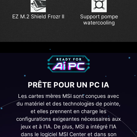
PCB de niveau serveur
EZ M.2 Shield Frozr II
Support pompe
EZ PCIe Clip II
Support DDR5
Lightning Gen5
à 6 couches de 2
watercooling
onces de cuivre
PRÊTE POUR UN PC IA
Les cartes mères MSI sont conçues avec
du matériel et des technologies de pointe,
et elles prennent en charge les
configurations exigeantes nécessaires aux
jeux et à l'IA. De plus, MSI a intégré l'IA
dans le logiciel MSI Center et dans son