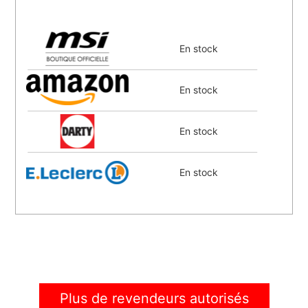
En stock
En stock
En stock
En stock
En stock
En stock
Plus de revendeurs autorisés
En stock