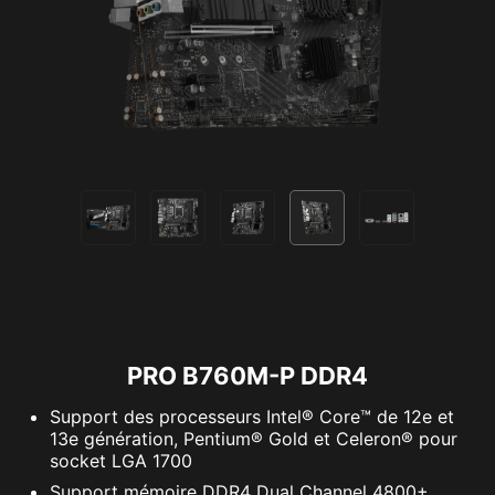
une nouvelle technologie baptisée « Resizable
BAR », qui permet aux CPU modernes
d'accéder instantanément à l'intégralité de la
mémoire du GPU pour ainsi grandement
améliorer les performances.
PRO B760M-P DDR4
Support des processeurs Intel® Core™ de 12e et
13e génération, Pentium® Gold et Celeron® pour
socket LGA 1700
Support mémoire DDR4 Dual Channel 4800+