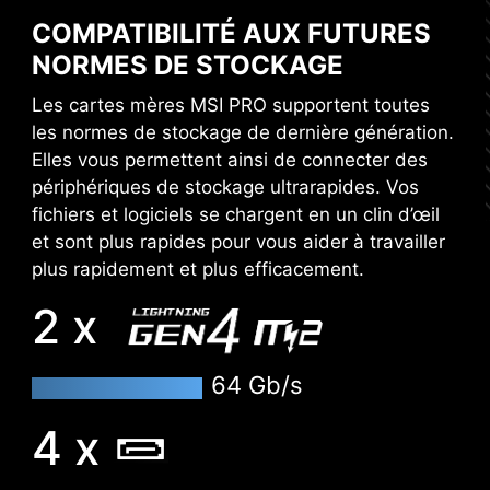
compatibilité totale avec Microsoft Windows 11.
maximum pour une expérience gaming parfaite.
COMPATIBILITÉ AUX FUTURES
Pour offrir les meilleures performances, notre
NORMES DE STOCKAGE
équipe de recherche et développement s'est
MODE FACILE
MODE AVANCÉ
assurée que les produits MSI puissent prendre
Les cartes mères MSI PRO supportent toutes
en charge les dernières versions de Microsoft
Windows.
les normes de stockage de dernière génération.
Elles vous permettent ainsi de connecter des
* Assurez-vous de retirer les entretoises inutiles
périphériques de stockage ultrarapides. Vos
quand vous installez la carte mère dans le boîtier.
fichiers et logiciels se chargent en un clin d’œil
et sont plus rapides pour vous aider à travailler
plus rapidement et plus efficacement.
2 x
64 Gb/s
4 x
XMP