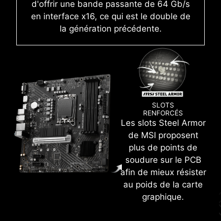
d'offrir une bande passante de 64 Gb/s
informations sous divers formats tels que CSV
en interface x16, ce qui est le double de
et HTML.
UTILISATION INTUITIVE
la génération précédente.
N ESD
CERTIFICATION WINDOWS 11
SLOTS
RENFORCÉS
Les slots Steel Armor
de MSI proposent
plus de points de
soudure sur le PCB
CLICK BIOS 5
afin de mieux résister
Grâce à l'intégration de toutes les fonctions de
au poids de la carte
dernière génération, le BIOS UEFI CLICK BIOS 5
graphique.
de MSI vous permet de pousser les
performances de votre système à leur
Sur cette carte mère, vous bénéficiez d'une