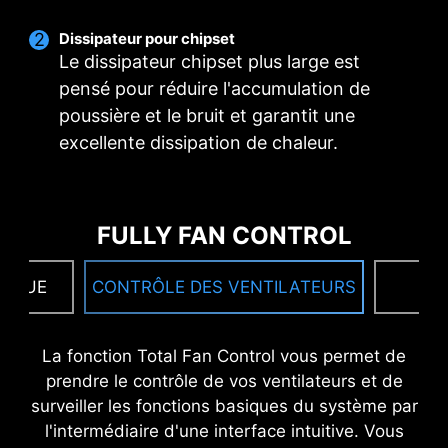
Dissipateur pour chipset
Le dissipateur chipset plus large est
pensé pour réduire l'accumulation de
poussière et le bruit et garantit une
excellente dissipation de chaleur.
FULLY FAN CONTROL
TIQUE
CONTRÔLE DES VENTILATEURS
F
La fonction Total Fan Control vous permet de
MISE À JOUR DES PILOTES
prendre le contrôle de vos ventilateurs et de
surveiller les fonctions basiques du système par
Une fois connecté à internet, le programme de
l'intermédiaire d'une interface intuitive. Vous
mise à jour de pilotes et d'utilitaires MSI