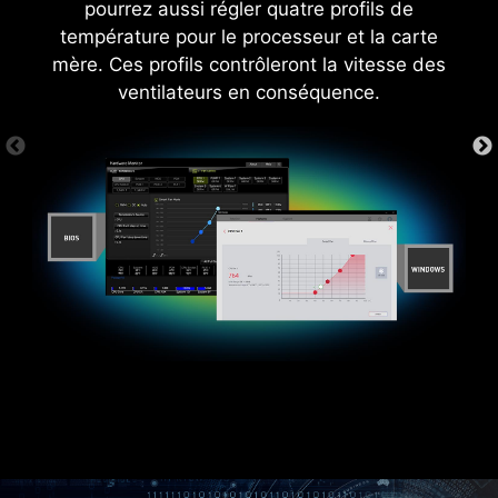
pourrez aussi régler quatre profils de
détectera et proposera la dernière de version
température pour le processeur et la carte
de pilotes et d'utilitaires disponible. Vous
mère. Ces profils contrôleront la vitesse des
pourrez alors la télécharger et l'installer en
ventilateurs en conséquence.
quelques clics.
En savoir plus.
* Veuillez vous assurer d'être connecté à internet ou
le programme ne se lancera pas automatiquement.