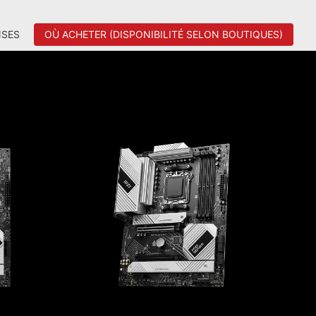
SES
OÙ ACHETER (DISPONIBILITÉ SELON BOUTIQUES)