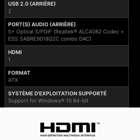
USB 2.0 (ARRIÈRE)
2
PORT(S) AUDIO (ARRIÈRE)
5+ Optical S/PDIF (Realtek® ALC4082 Codec +
ESS SABRE9018Q2C combo DAC)
HDMI
1
FORMAT
ATX
SYSTÈME D'EXPLOITATION SUPPORTÉ
Support for Windows® 10 64-bit