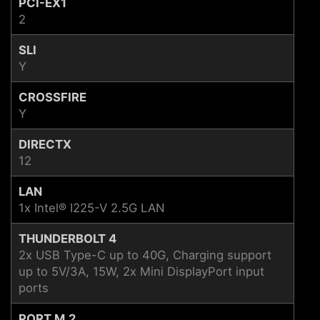
PCI-EX1
2
SLI
Y
CROSSFIRE
Y
DIRECTX
12
LAN
1x Intel® I225-V 2.5G LAN
THUNDERBOLT 4
2x USB Type-C up to 40G, Charging support
up to 5V/3A, 15W, 2x Mini DisplayPort input
ports
PORT M.2