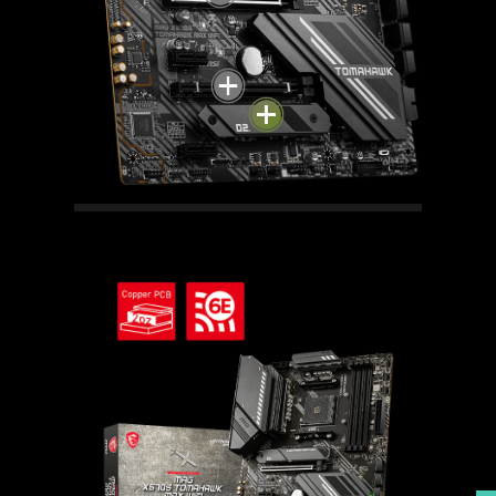
M.2 LIGHTNING GEN4
Les cartes mères X570S supportent
les processeurs AMD Ryzen 5000
compatibles à la dernière norme
M.2 Lightning Gen4. Cette norme
n'est autre que la solution de
stockage la plus rapide
actuellement proposée, avec un
taux de transfert pouvant