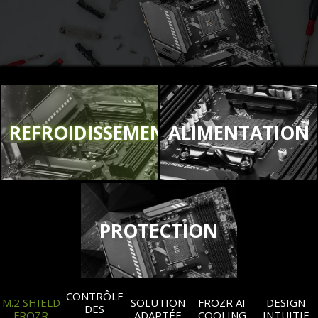
REFROIDISSEMENT
ALIMENTATION
PROTECTION
CONTRÔLE
M.2 SHIELD
SOLUTION
FROZR AI
DESIGN
DES
FROZR
ADAPTÉE
COOLING
INTUITIF