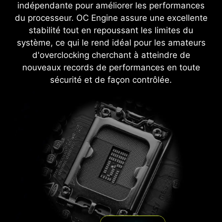
causés par une saute de tension et aide à
indépendante pour améliorer les performances
prolonger la stabilité du système. Cet
du processeur. OC Engine assure une excellente
engagement à protéger vos composants
stabilité tout en repoussant les limites du
souligne l'envie de MSI de mettre l'accent sur la
système, ce qui le rend idéal pour les amateurs
robustesse et la stabilité lors de la production
d'overclocking cherchant à atteindre de
de ses cartes mères.
nouveaux records de performances en toute
sécurité et de façon contrôlée.