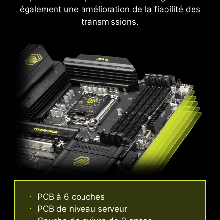
Adaptées aux tâches requérant une
également une amélioration de la fiabilité des
charge de courant importante.
transmissions.
PANNEAU E/S EN ACIER
PCB à 6 couches
INOXYDABLE ET
PCB de niveau serveur
ANTICORROSION