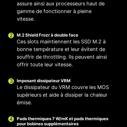
assure ainsi aux processeurs haut de
gamme de fonctionner à pleine
vitesse.
M.2 Shield Frozr à double face
Ces slots maintiennent les SSD M.2 à
bonne température et leur évitent de
souffrir de throttling. Ils peuvent ainsi
offrir toute leur vitesse.
Imposant dissipateur VRM
Ventilateur intelligent et ventilateur manuel
Scénarios utilisateurs
Profils multiples
Le dissipateur du VRM couvre les MOS
Suivre le mode de MSI Center
Ventilateur intelligent
Enregistrez jusqu'à cinq profils pour répondre à
supérieurs et aide à dissiper la chaleur
Permet aux utilisateurs de modifier la courbe de
Ajustez les paramètres du ventilateur en
plusieurs types d'utilisation.
POUR DISSIPATEUR
POUR
émise.
température à l'aide des quatre points prévus à
fonction du mode sélectionné dans le scénario
DU PROCESSEUR
WATERBLOCK
utilisateur.
cet effet.
Alimentation 3A /
Pads thermiques 7 W/mK et pads thermiques
Support du mode
Ventilateur manuel
Mode BIOS
pour bobines supplémentaires