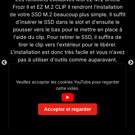
réglages complexes.
Frozr II et EZ M.2 CLIP II rendront l'installation
de votre SSD M.2 beaucoup plus simple. Il suffit
d'insérer le SSD dans le slot et d'ensuite le
pousser vers le bas pour le mettre en place à
l'aide du clip. Pour retirer le SSD, il suffira de
tirer le clip vers l'extérieur pour le libérer.
L'installation est donc très facile et vous n'avez
pas à utiliser d'outils comme auparavant.
EZ DEBUG LED
MONTAGE FACILE
Le circuit des cartes mères MSI est pensé pour
En cas de problème, les LED intégrées
Veuillez accepter les cookies YouTube pour regarder
GAME BOOST
garder les zones dédiées aux dispositifs
vous indiqueront directement la source
cette vidéo.
Cette fonction d'overclocking du
d'espacement parfaitement libres. De plus, une
pour vous aider à le résoudre rapidement.
processeur en un clic optimise les
EZ CONN DESIGN (JAF_1)
peinture de protection autour de chaque trou de
performances automatiquement
vis protège contre les rayures ou tout dommage
Accepter et regarder
Le header JAF_1 exclusif de MSI permet au
en poussant les réglages à leur
sur la carte mère.
ventilateur MPG EZ120 ARGB de fonctionner
niveau maximum possible.
avec un seul câble. Aussi, le header JAF_1 peut
être converti en header ARGB Gen1 ou
AI BOOST