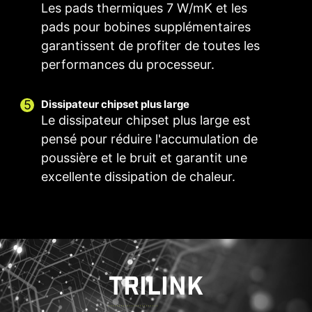
Auto-detect
Ajustez les paramètres du ventilateur dans le
Permet aux utilisateurs de modifier
Les pads thermiques 7 W/mK et les
manuellement la température selon un
BIOS.
pads pour bobines supplémentaires
pourcentage déterminé.
garantissent de profiter de toutes les
Personnalisation par l'utilisateur
Personnalisez les paramètres du ventilateur en
performances du processeur.
fonction de vos préférences.
POUR
HEADER EZ CONN.
Dissipateur chipset plus large
VENTILATEUR
- JAF_1 EXCLUSIF
Le dissipateur chipset plus large est
SYSTÈME
Alimentation 2A
Support du mode
pensé pour réduire l'accumulation de
(ventil.) / Support
Auto-detect
poussière et le bruit et garantit une
de composants PC
MSI dédiés
excellente dissipation de chaleur.
En savoir plus
HEADER VENTILATEUR COMBO
TRILINK
Le header ventilateurs combo de MSI est un
Frozr AI Cooling vous aide à gérer les
header polyvalent que peut à la fois accueillir un