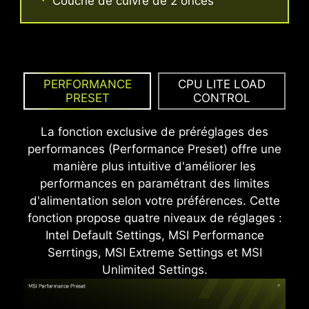
Couche de cuivre de 2 onces
Le panneau E/S est protégé contre la corrosion
Les modes Performance, Benchmark
et dispose d'une couche supplémentaire d'un
et Memtest offrent aux utilisateurs une
matériau spongieux. Il est également protégé
excellente flexibilité pour rapidement
contre l'électricité statique et les ondes
identifier la configuration idéale selon
PERFORMANCE
CPU LITE LOAD
électromagnétiques émises par le système et
leurs besoins et la capacité
PRESET
CONTROL
ainsi beaucoup plus résistant que les panneaux
d'overclocking de leur mémoire.
E/S standards.
La fonction exclusive de préréglages des
performances (Performance Preset) offre une
manière plus intuitive d'améliorer les
performances en paramétrant des limites
d'alimentation selon votre préférences. Cette
fonction propose quatre niveaux de réglages :
Intel Default Settings, MSI Performance
Serrtings, MSI Extreme Settings et MSI
Unlimited Settings.