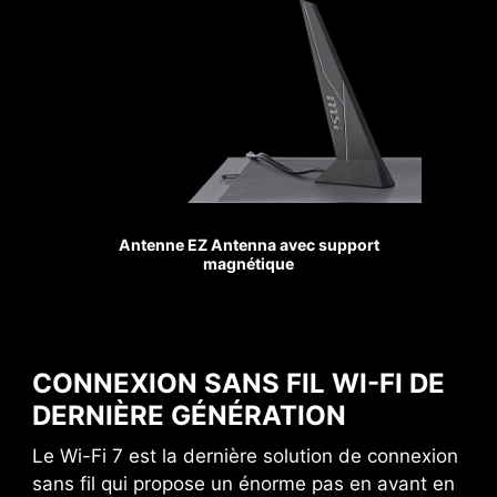
RÉSISTANCE AU POIDS
MULTIPLIÉE PAR 1,2 X
STEEL ARMOR II
Par rapport aux slots de la
génération précédente,
Ventilateur pompe
Antenne EZ Antenna avec support
magnétique
les slots Steel Armor II
offrent une résistance au
poids améliorée de 21 %,
ce qui assure une
CONNEXION SANS FIL WI-FI DE
excellente qualité de
DERNIÈRE GÉNÉRATION
transmission du signal.
Le Wi-Fi 7 est la dernière solution de connexion
sans fil qui propose un énorme pas en avant en