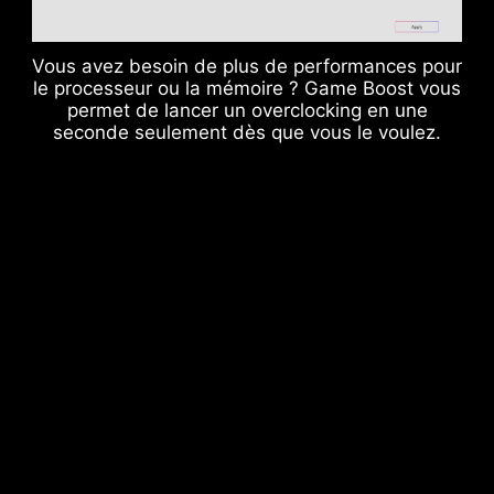
supprimer les interférences électromagnétiques
(EMI) générées par les phases d'alimentation et
Vous avez besoin de plus de performances pour
aide à conduire efficacement la chaleur vers le
le processeur ou la mémoire ? Game Boost vous
plan de cuivre disposant des propriétés de mise
permet de lancer un overclocking en une
seconde seulement dès que vous le voulez.
à la terre.