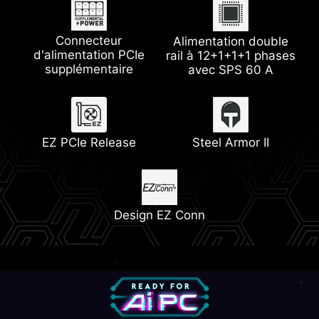
Wi-Fi 7
1 x slot PCIe 5.0 M.2
Connecteur
Alimentation double
d'alimentation PCIe
Support ventilateur
rail à 12+1+1+1 phases
Dissipateur avec pad
supplémentaire
pompe
thermique 7 W/mK
avec SPS 60 A
Memory Boost
Lightning Gen5
EZ PCIe Release
Steel Armor II
2 x slots PCIe 4.0 M.2
Design EZ Conn