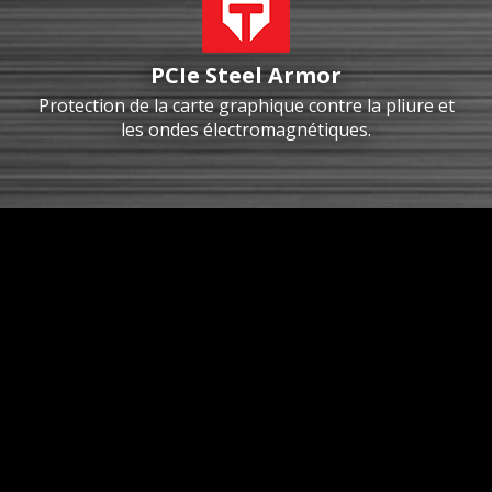
PCIe Steel Armor
Protection de la carte graphique contre la pliure et
les ondes électromagnétiques.