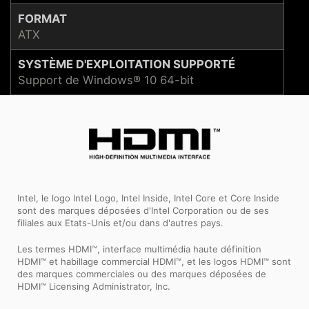
FORMAT
ATX
SYSTÈME D'EXPLOITATION SUPPORTÉ
Support de Windows® 10 64-bit
Intel, le logo Intel Logo, Intel Inside, Intel Core et Core Inside
sont des marques déposées d'Intel Corporation ou de ses
filiales aux Etats-Unis et/ou dans d'autres pays.
Les termes HDMI™, interface multimédia haute définition
HDMI™ et habillage commercial HDMI™, et les logos HDMI™ sont
des marques commerciales ou des marques déposées de
HDMI™ Licensing Administrator, Inc.