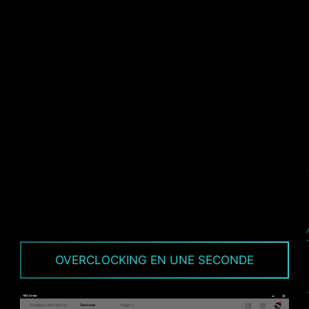
Pour plus de sécurité, les cartes mères MSI
intègrent une protection contre la surcharge de
courant (protection OCP), ce qui assure aux
composants cruciaux tels que les ports USB, les
barrettes mémoire DDR, le contrôleur PWM et le
processeur d'être complètement protégés en
cas de charge de courant excessive. Ce
mécanisme de défense proactif limite les
risques de dommages ou de défaillances
causés par une saute de tension et aide à
prolonger la stabilité du système. Cet
engagement à protéger vos composants
souligne l'envie de MSI de mettre l'accent sur la
robustesse et la stabilité lors de la production
de ses cartes mères.
OVERCLOCKING EN UNE SECONDE