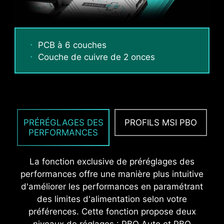
PCB à 6 couches
Couche de cuivre de 2 onces
PANNEAU E/S EN ACIER
INOXYDABLE ET
ANTICORROSION
PRÉRÉGLAGES DES
PROFILS MSI PBO
Le panneau E/S est protégé contre la corrosion
PERFORMANCES
et dispose d'une couche supplémentaire d'un
matériau spongieux. Il est également protégé
La fonction exclusive de préréglages des
contre l'électricité statique et les ondes
performances offre une manière plus intuitive
électromagnétiques émises par le système et
d'améliorer les performances en paramétrant
ainsi beaucoup plus résistant que les panneaux
des limites d'alimentation selon votre
E/S standards.
préférences. Cette fonction propose deux