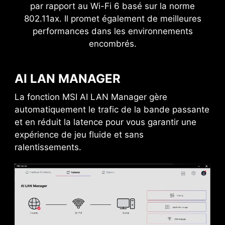
2x5
x
par rapport au Wi-Fi 6 basé sur la norme
802.11ax. Il promet également de meilleures
Excursion de puissance
performances dans les environnements
encombrés.
AI LAN MANAGER
La fonction MSI AI LAN Manager gère
automatiquement le trafic de la bande passante
et en réduit la latence pour vous garantir une
expérience de jeu fluide et sans
ralentissements.
PORT USB TYPE-C À L'AVANT
Les cartes mères MSI Gaming vous permettent
de placer un port USB Type-C sur la partie
avant du boîtier afin de vous faciliter la