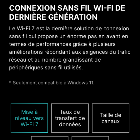
graphique. Lorsque
CONNEXION SANS FIL WI-FI DE
chaque avantage compte
DERNIÈRE GÉNÉRATION
pour une expérience
gaming de qualité, Steel
Le Wi-Fi 7 est la dernière solution de connexion
Armor protège les points
sans fil qui propose un énorme pas en avant en
de contact contre les
termes de performances grâce à plusieurs
interférences
améliorations répondant aux exigences du trafic
électromagnétiques.
réseau et au nombre grandissant de
périphériques sans fil utilisés.
ALIMENTATION PCIE
* Seulement compatible à Windows 11.
SUPPLÉMENTAIRE
Le connecteur d'alimentation PCIe
Mise à
Taux de
supplémentaire fournit une alimentation dédiée
Taille de
niveau vers
transfert de
aux cartes graphiques les plus exigeantes,
canaux
Wi-Fi 7
données
utilisées notamment pour l'IA et le gaming. Il
assure des performances stables, efficaces et