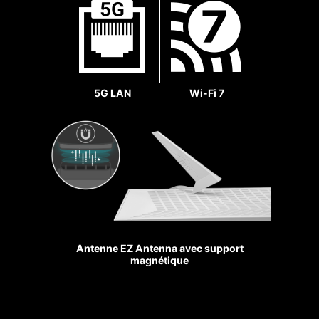
1 x
32
Gb/s
5G LAN
Wi-Fi 7
Ventilateur système
SLOTS
RENFORCÉS
Les slots MSI PCIe Steel
Antenne EZ Antenna avec support
Armor proposent plus de
magnétique
points de soudure sur le
PCB afin de mieux résister
Ventilateur pompe
au poids de la carte