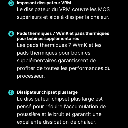
Imposant dissipateur VRM
Le dissipateur du VRM couvre les MOS
Ventilateur intelligent et ventilateur manuel
Scénarios utilisateurs
Profils multiples
supérieurs et aide à dissiper la chaleur.
Suivre le mode de MSI Center
Ventilateur intelligent
Enregistrez jusqu'à cinq profils pour répondre à
Permet aux utilisateurs de modifier la courbe de
Ajustez les paramètres du ventilateur en
plusieurs types d'utilisation.
Pads thermiques 7 W/mK et pads thermiques
température à l'aide des quatre points prévus à
fonction du mode sélectionné dans le scénario
POUR DISSIPATEUR
POUR WATERBLOCK
pour bobines supplémentaires
utilisateur.
cet effet.
DU PROCESSEUR
Alimentation 3A /
Les pads thermiques 7 W/mK et les
Support du mode
Ventilateur manuel
Mode BIOS
pads thermiques pour bobines
Auto-detect
Ajustez les paramètres du ventilateur dans le
Permet aux utilisateurs de modifier
supplémentaires garantissent de
manuellement la température selon un
BIOS.
profiter de toutes les performances du
pourcentage déterminé.
Personnalisation par l'utilisateur
processeur.
Personnalisez les paramètres du ventilateur en
fonction de vos préférences.
Dissipateur chipset plus large
POUR VENTILATEUR
HEADER EZ CONN. -
Le dissipateur chipset plus large est
SYSTÈME
JAF_1 EXCLUSIF
pensé pour réduire l'accumulation de
Support du mode
Alimentation 2A
poussière et le bruit et garantit une
Auto-detect
(ventil.) / Support de
excellente dissipation de chaleur.
composants PC MSI