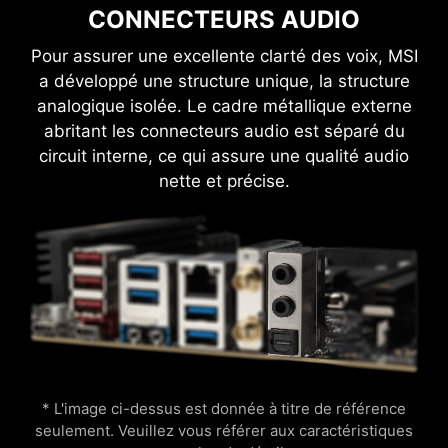
paramètres manuellement en les optimisant
Game Boost
AI Boost
CONNECTEURS AUDIO
automatiquement de manière intelligente.
Pour assurer une excellente clarté des voix, MSI
Flamme
Respiration
a développé une structure unique, la structure
analogique isolée. Le cadre métallique externe
abritant les connecteurs audio est séparé du
circuit interne, ce qui assure une qualité audio
INTERFACE UTILISATEUR
nette et précise.
EXCLUSIVE D'AIDA64 EXTREME
Les cartes mères MSI vous proposent une
Température CPU
Cercle couleurs
version d'essai gratuit de 60 jours du logiciel
AIDA64 Extreme - MSI Edition. AIDA64 Extreme
Boostez facilement les performances de votre
est une application de référence pour le
CPU avec un overclocking instantané,
diagnostic et le test des PC sous Windows.
simplement en appuyant sur un bouton.
Avec, vous pouvez surveiller avec précision le
fonctionnement de vos composants et le vos
* L'image ci-dessus est donnée à titre de référence
logiciels et vous pourrez sauvegarder les
seulement. Veuillez vous référer aux caractéristiques
informations sous divers formats tels que CSV