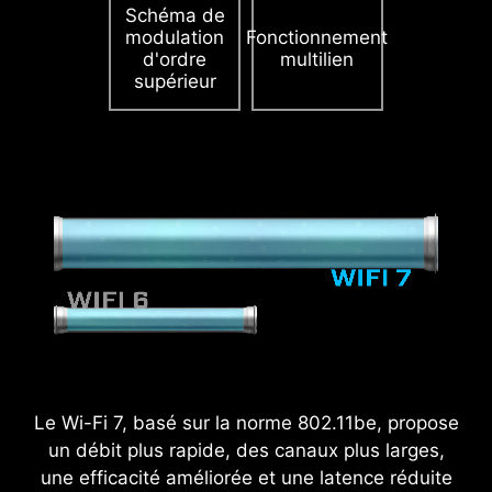
soutenues.
En savoir plus sur les châssis
Schéma de
modulation
Fonctionnement
compatibles.
d'ordre
multilien
supérieur
Le Wi-Fi 7, basé sur la norme 802.11be, propose
un débit plus rapide, des canaux plus larges,
une efficacité améliorée et une latence réduite