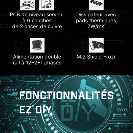
Slots PCIe et M.2
Mémoire DDR5
PCB de niveau serveur
Lightning Gen5
Steel Armor
Dissipateur avec
EZ Debug LED
à 6 couches
pads thermiques
de 2 onces de cuivre
7W/mK
Trois connecteurs M.2
EZ PCIe Clip II
Alimentation double
M.2 Shield Frozr
rail à 12+2+1 phases
FONCTIONNALITÉS
EZ DIY