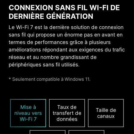
graphique. Lorsque
CONNEXION SANS FIL WI-FI DE
chaque avantage compte
DERNIÈRE GÉNÉRATION
pour une expérience
gaming de qualité, Steel
Le Wi-Fi 7 est la dernière solution de connexion
Armor protège les points
sans fil qui propose un énorme pas en avant en
de contact contre les
termes de performances grâce à plusieurs
interférences
améliorations répondant aux exigences du trafic
électromagnétiques.
réseau et au nombre grandissant de
périphériques sans fil utilisés.
ALIMENTATION PCIE
* Seulement compatible à Windows 11.
SUPPLÉMENTAIRE
Le connecteur d'alimentation PCIe
Mise à
Taux de
supplémentaire fournit une alimentation dédiée
Taille de
niveau vers
transfert de
aux cartes graphiques les plus exigeantes,
canaux
Wi-Fi 7
données
utilisées notamment pour l'IA et le gaming. Il
assure des performances stables, efficaces et