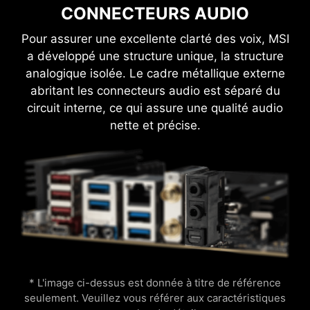
paramètres manuellement en les optimisant
Game Boost
AI Boost
CONNECTEURS AUDIO
automatiquement de manière intelligente.
Pour assurer une excellente clarté des voix, MSI
Flamme
Respiration
a développé une structure unique, la structure
analogique isolée. Le cadre métallique externe
abritant les connecteurs audio est séparé du
circuit interne, ce qui assure une qualité audio
INTERFACE UTILISATEUR
nette et précise.
EXCLUSIVE D'AIDA64 EXTREME
Les cartes mères MSI vous proposent une
Température CPU
Cercle couleurs
version d'essai gratuit de 60 jours du logiciel
AIDA64 Extreme - MSI Edition. AIDA64 Extreme
Boostez facilement les performances de votre
est une application de référence pour le
CPU avec un overclocking instantané,
diagnostic et le test des PC sous Windows.
simplement en appuyant sur un bouton.
Avec, vous pouvez surveiller avec précision le
fonctionnement de vos composants et le vos
* L'image ci-dessus est donnée à titre de référence
logiciels et vous pourrez sauvegarder les
seulement. Veuillez vous référer aux caractéristiques
informations sous divers formats tels que CSV