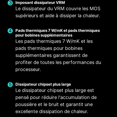
Imposant dissipateur VRM
Le dissipateur du VRM couvre les MOS
Ventilateur intelligent et ventilateur manuel
Scénarios utilisateurs
Profils multiples
supérieurs et aide à dissiper la chaleur.
Suivre le mode de MSI Center
Ventilateur intelligent
Enregistrez jusqu'à cinq profils pour répondre à
Permet aux utilisateurs de modifier la courbe de
Ajustez les paramètres du ventilateur en
plusieurs types d'utilisation.
Pads thermiques 7 W/mK et pads thermiques
température à l'aide des quatre points prévus à
fonction du mode sélectionné dans le scénario
POUR DISSIPATEUR
POUR WATERBLOCK
pour bobines supplémentaires
utilisateur.
cet effet.
DU PROCESSEUR
Alimentation 3A /
Les pads thermiques 7 W/mK et les
Support du mode
Ventilateur manuel
Mode BIOS
pads thermiques pour bobines
Auto-detect
Ajustez les paramètres du ventilateur dans le
Permet aux utilisateurs de modifier
supplémentaires garantissent de
manuellement la température selon un
BIOS.
profiter de toutes les performances du
pourcentage déterminé.
Personnalisation par l'utilisateur
processeur.
Personnalisez les paramètres du ventilateur en
fonction de vos préférences.
Dissipateur chipset plus large
POUR VENTILATEUR
HEADER EZ CONN. -
Le dissipateur chipset plus large est
SYSTÈME
JAF_1 EXCLUSIF
pensé pour réduire l'accumulation de
Support du mode
Alimentation 2A
poussière et le bruit et garantit une
Auto-detect
(ventil.) / Support de
excellente dissipation de chaleur.
composants PC MSI