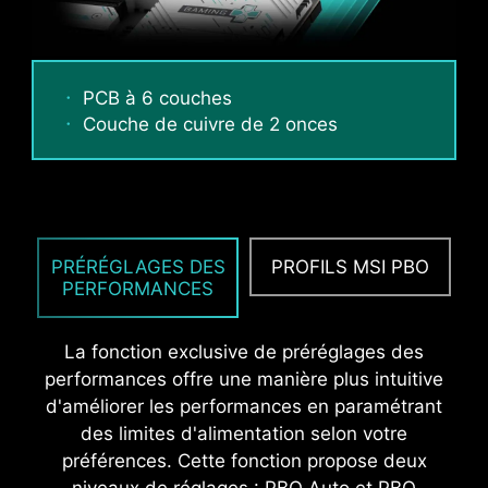
PCB à 6 couches
Couche de cuivre de 2 onces
PANNEAU E/S EN ACIER
INOXYDABLE ET
ANTICORROSION
PRÉRÉGLAGES DES
PROFILS MSI PBO
Le panneau E/S est protégé contre la corrosion
PERFORMANCES
et dispose d'une couche supplémentaire d'un
matériau spongieux. Il est également protégé
La fonction exclusive de préréglages des
contre l'électricité statique et les ondes
performances offre une manière plus intuitive
électromagnétiques émises par le système et
d'améliorer les performances en paramétrant
ainsi beaucoup plus résistant que les panneaux
des limites d'alimentation selon votre
E/S standards.
préférences. Cette fonction propose deux