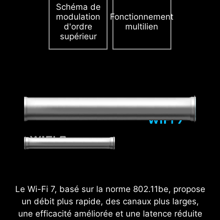
soutenues.
En savoir plus sur les châssis
Schéma de
modulation
Fonctionnement
compatibles.
d'ordre
multilien
supérieur
Le Wi-Fi 7, basé sur la norme 802.11be, propose
un débit plus rapide, des canaux plus larges,
une efficacité améliorée et une latence réduite