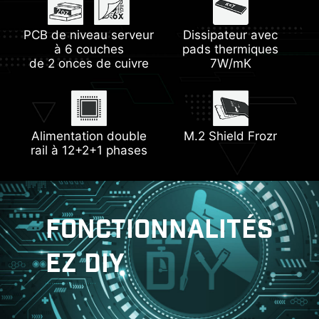
Slots PCIe et M.2
Mémoire DDR5
PCB de niveau serveur
Lightning Gen5
Steel Armor
Dissipateur avec
EZ Debug LED
à 6 couches
pads thermiques
de 2 onces de cuivre
7W/mK
Trois connecteurs M.2
EZ PCIe Clip II
Alimentation double
M.2 Shield Frozr
rail à 12+2+1 phases
FONCTIONNALITÉS
EZ DIY