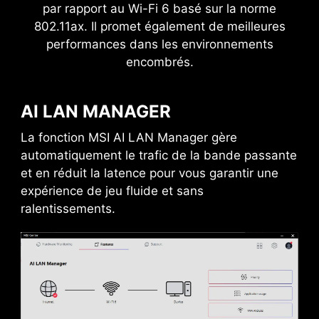
2x5
x
par rapport au Wi-Fi 6 basé sur la norme
802.11ax. Il promet également de meilleures
Excursion de puissance
performances dans les environnements
encombrés.
AI LAN MANAGER
La fonction MSI AI LAN Manager gère
automatiquement le trafic de la bande passante
et en réduit la latence pour vous garantir une
expérience de jeu fluide et sans
ralentissements.
PORT USB TYPE-C À L'AVANT
Les cartes mères MSI Gaming vous permettent
de placer un port USB Type-C sur la partie
avant du boîtier afin de vous faciliter la