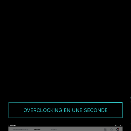
Pour plus de sécurité, les cartes mères MSI
intègrent une protection contre la surcharge de
courant (protection OCP), ce qui assure aux
composants cruciaux tels que les ports USB, les
barrettes mémoire DDR, le contrôleur PWM et le
processeur d'être complètement protégés en
cas de charge de courant excessive. Ce
mécanisme de défense proactif limite les
risques de dommages ou de défaillances
causés par une saute de tension et aide à
prolonger la stabilité du système. Cet
engagement à protéger vos composants
souligne l'envie de MSI de mettre l'accent sur la
robustesse et la stabilité lors de la production
de ses cartes mères.
OVERCLOCKING EN UNE SECONDE