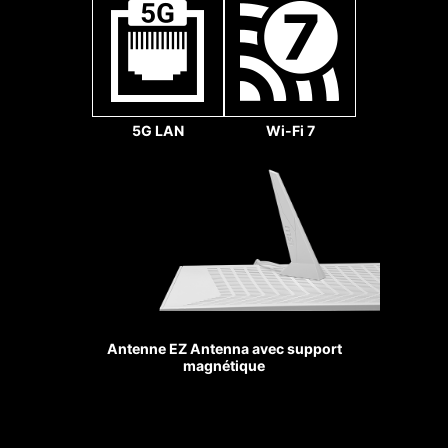
1 x
32
Gb/s
5G LAN
Wi-Fi 7
Ventilateur système
SLOTS
RENFORCÉS
Les slots MSI PCIe Steel
Antenne EZ Antenna avec support
Armor proposent plus de
magnétique
points de soudure sur le
PCB afin de mieux résister
Ventilateur pompe
au poids de la carte