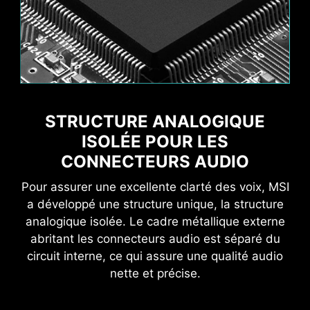
Vague
Statique
STRUCTURE ANALOGIQUE
AI Engine vous évite d'avoir à modifier les
ISOLÉE POUR LES
paramètres manuellement en les optimisant
AI Boost
EXPO / A-XMP
CONNECTEURS AUDIO
automatiquement de manière intelligente.
Pour assurer une excellente clarté des voix, MSI
Flamme
Respiration
a développé une structure unique, la structure
analogique isolée. Le cadre métallique externe
abritant les connecteurs audio est séparé du
circuit interne, ce qui assure une qualité audio
INTERFACE UTILISATEUR
nette et précise.
EXCLUSIVE D'AIDA64 EXTREME