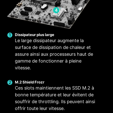
en un seul clic.
PROFILS MULTIPLES
VENTILATEUR
INTELLIGENT ET
VENTILATEUR
Ports USB avant et arrière
MANUEL
Dissipateur plus large
Le large dissipateur augmente la
surface de dissipation de chaleur et
STRUCTURE DE MISE À LA
assure ainsi aux processeurs haut de
TERRE DES PHASES
gamme de fonctionner à pleine
D'ALIMENTATION
vitesse.
La structure de mise à la terre des phases
d'alimentation est une conception exclusive de
M.2 Shield Frozr
MSI. Cette conception brevetée permet de
Ces slots maintiennent les SSD M.2 à
supprimer les interférences électromagnétiques
bonne température et leur évitent de
(EMI) générées par les phases d'alimentation et
souffrir de throttling. Ils peuvent ainsi
aide à conduire efficacement la chaleur vers le
offrir toute leur vitesse.
plan de cuivre disposant des propriétés de mise