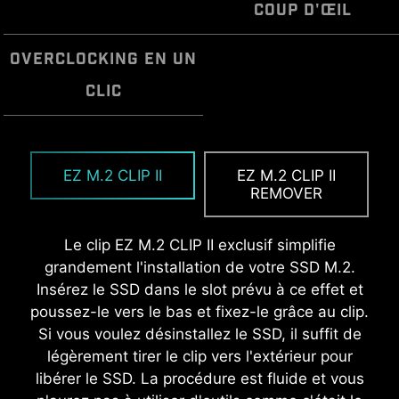
COUP D'ŒIL
OVERCLOCKING EN UN
CLIC
L'antenne MSI EZ Antenna s'installe rapidement
Le panneau d'entrées et sorties préinstallé
EZ OOVERCLOCKING
et facilement simplement en se fixant à la carte
assure une expérience fluide et sans
EZ M.2 CLIP II
EZ M.2 CLIP II
Alors que l'overclocking peut être extrêmement
mère, sans nécessiter de rotation.
encombres lors de l'installation de carte mère
REMOVER
compliqué pour certains utilisateurs, MSI Click
car il évite d'avoir à le fixer manuellement.
BIOS X le rend plus accessible grâce à des
Grâce à ce design, vous êtes sûr que le
Le clip EZ M.2 CLIP II exclusif simplifie
fonctionnalités en un clic d'overclocking du
panneau sera parfaitement aligné et sécurisé,
grandement l'installation de votre SSD M.2.
processeur et de la mémoire. Tous les
ce qui garantit à la fois praticité et protection
Insérez le SSD dans le slot prévu à ce effet et
utilisateurs, quel que soit leur niveau, pourront
tout en améliorant la résistance de votre PC.
poussez-le vers le bas et fixez-le grâce au clip.
alors améliorer les performances de leur
Si vous voulez désinstallez le SSD, il suffit de
système sans avoir à se lancer dans des
légèrement tirer le clip vers l'extérieur pour
réglages complexes.
libérer le SSD. La procédure est fluide et vous
EZ DEBUG LED