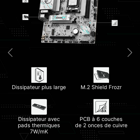
Dissipateur plus large
Panneau E/S
HDMI 2.1
M.2 Shield Frozr
Steel Armor
2,5G LAN
préinstallé
Dissipateur avec
Wi-Fi 6E
PCB à 6 couches
Mémoire DDR5
pads thermiques
EZ Debug LED
de 2 onces de cuivre
EZ PCIe Clip II
7W/mK