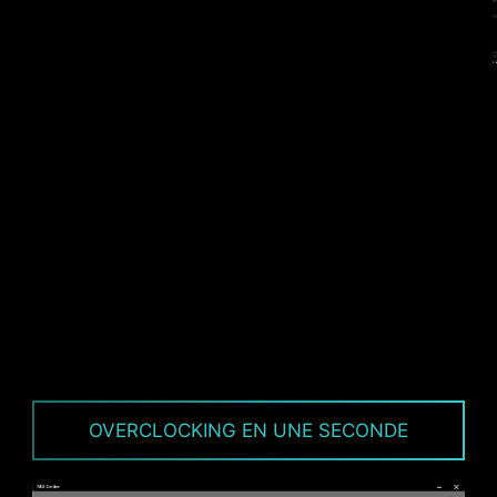
contre l'électricité statique et les ondes
électromagnétiques émises par le système et
ainsi beaucoup plus résistant que les panneaux
E/S standards.
* Support des versions de BIOS ultérieures à AGESA
1.2.0.2b.
* L'image est donnée à titre d'illustration seulement.
OVERCLOCKING EN UNE SECONDE
Veuillez vous référer à la page des caractéristiques
pour plus de détails.