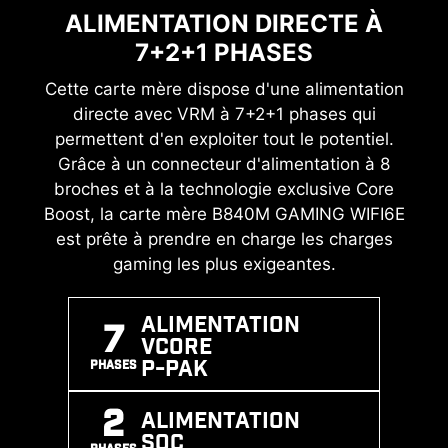
DIODES DE SUPPRESSION DE
ALIMENTATION DIRECTE À
SUPPORT DE LA NORME DDR5
TENSIONS TRANSITOIRES
7+2+1 PHASES
DERNIÈRE GÉNÉRATION
Cette carte mère dispose d'une alimentation
Les diodes de suppression de tensions
Faites un bond en avant en termes de
transitoires (ou TVS) sont des composants de
directe avec VRM à 7+2+1 phases qui
performances de mémoire grâce à la norme
permettent d'en exploiter tout le potentiel.
protection contre la surtension. Tous les
DDR5 ! En associant un processus de soudage
modèles de cartes mères MSI sont équipés de
Grâce à un connecteur d'alimentation à 8
CMS (composants montés en surface) avancé
diodes Transil. Quand la tension augmente de
broches et à la technologie exclusive Core
et la technologie MSI Memory Boost, la carte
manière anormale, les diodes Transil passent
Boost, la carte mère B840M GAMING WIFI6E
mère B840M GAMING WIFI6E est prête à
d'un état de haute résistance à un état de
est prête à prendre en charge les charges
totalement redéfinir les performances mémoire.
faible résistance, et dévient alors la tension
gaming les plus exigeantes.
excessive vers la terre. Cela aide à protéger le
SUPPORT
MEMORY
SOUDAGE
circuit contre les dommages causés par la
ALIMENTATION
EXPO / A-
BOOST
CMS
7
surtension.
Vcore
XMP
P-PAK
PHASES
2
ALIMENTATION
SOC