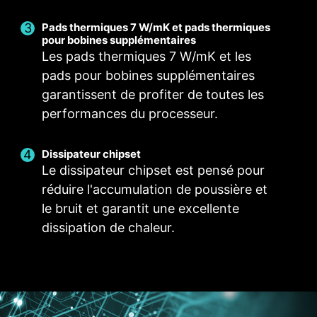
à la terre.
Pads thermiques 7 W/mK et pads thermiques
Ventilateur intelligent et ventilateur manuel
Scénarios utilisateurs
Profils multiples
pour bobines supplémentaires
Les pads thermiques 7 W/mK et les
Suivre le mode de MSI Center
Ventilateur intelligent
Enregistrez jusqu'à cinq profils pour répondre à
POUR DISSIPATEUR
POUR VENTILATEUR
Permet aux utilisateurs de modifier la courbe de
Ajustez les paramètres du ventilateur en
pads pour bobines supplémentaires
DU PROCESSEUR
SYSTÈME
plusieurs types d'utilisation.
Support du mode
température à l'aide des quatre points prévus à
fonction du mode sélectionné dans le scénario
garantissent de profiter de toutes les
Auto-detect
utilisateur.
cet effet.
performances du processeur.
Ventilateur manuel
Mode BIOS
Ajustez les paramètres du ventilateur dans le
Permet aux utilisateurs de modifier
Dissipateur chipset
manuellement la température selon un
BIOS.
Le dissipateur chipset est pensé pour
pourcentage déterminé.
réduire l'accumulation de poussière et
Personnalisation par l'utilisateur
Personnalisez les paramètres du ventilateur en
le bruit et garantit une excellente
fonction de vos préférences.
dissipation de chaleur.