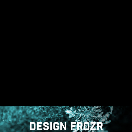
robustesse et la stabilité lors de la production
de ses cartes mères.
CPU / PWM IC
DESIGN FROZR