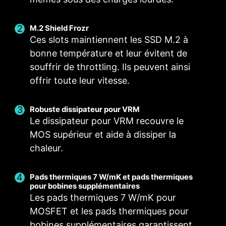
Robustesse optimale : les broches
massives sont plus robustes et peuvent
supporter des conditions exigeantes.
M.2 Shield Frozr
Adaptées aux tâches requérant une
Ces slots maintiennent les SSD M.2 à
charge de courant importante.
bonne température et leur évitent de
souffrir de throttling. Ils peuvent ainsi
offrir toute leur vitesse.
ALIMENTATION
DEUX CONNECTEURS
TECHNOLOGIE CORE
NUMÉRIQUE
D'ALIMENTATION
BOOST
Robuste dissipateur pour VRM
Le dissipateur pour VRM recouvre le
L'alimentation totalement
Les connecteurs
En plus de prendre en charge
MOS supérieur et aide à dissiper la
numérique garantit un courant
d'alimentations, l'un à 8
des processeurs multicœurs,
électrique rapide et sans
broches et l'autre à 4 broches,
cette technologie offre les
chaleur.
distorsion. L'alimentation du
délivrent l'alimentation
meilleures conditions
processeur est ainsi plus
adéquate pour l'overclocking
d'utilisation possibles pour
Pads thermiques 7 W/mK et pads thermiques
précise, l'idéal pour
d'un processeur multicœur.
l'overclocking.
pour bobines supplémentaires
Les pads thermiques 7 W/mK pour
l'overclocking.
MOSFET et les pads thermiques pour
PANNEAU E/S EN ACIER
bobines supplémentaires garantissent