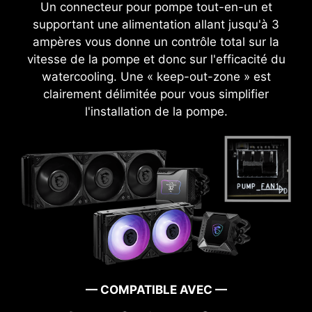
plan de cuivre disposant des propriétés de mise
Un connecteur pour pompe tout-en-un et
à la terre.
supportant une alimentation allant jusqu'à 3
ampères vous donne un contrôle total sur la
vitesse de la pompe et donc sur l'efficacité du
watercooling. Une « keep-out-zone » est
clairement délimitée pour vous simplifier
l'installation de la pompe.
UTILISATION INTUITIVE
CTION
CERTIFICATION WINDOWS 11
PROTECTION CONTRE LA
— COMPATIBLE AVEC —
SURCHARGE DE COURANT