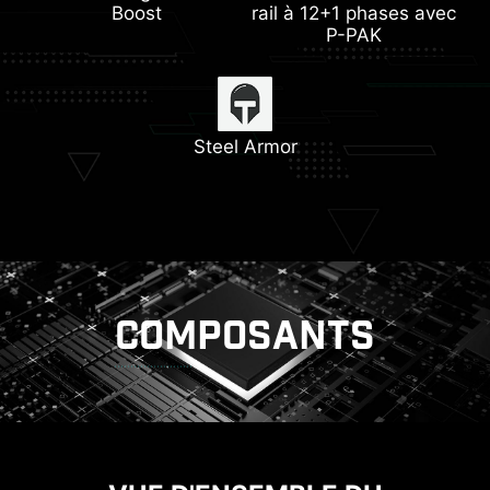
Boost
rail à 12+1 phases avec
P-PAK
Support pompe pour
Wi-Fi 6E
Dissipateur avec pad
Support DDR5
ventilateur
thermique 7W/mK
Steel Armor
Lightning Gen4
COMPOSANTS
REFROIDISSEMENT
ALIMENTATION