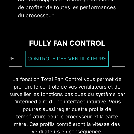
INOXYDABLE ET
de profiter de toutes les performances
CIRCUIT IMPRIMÉ OPTIMISÉ
ANTICORROSION
du processeur.
MISE À JOUR DES PILOTES
Le design du circuit imprimé a été optimisé pour
Le panneau E/S est protégé contre la corrosion
Une fois connecté à internet, le programme de
la prise en charge d'une plus large bande
et dispose d'une couche supplémentaire d'un
mise à jour de pilotes et d'utilitaires MSI
passante et de transferts de données plus
FULLY FAN CONTROL
matériau spongieux. Il est également protégé
détectera et proposera la dernière de version
rapides. Cette optimisation du design assure
contre l'électricité statique et les ondes
de pilotes et d'utilitaires disponible. Vous
également une amélioration de la fiabilité des
électromagnétiques émises par le système et
TIQUE
CONTRÔLE DES VENTILATEURS
F
pourrez alors la télécharger et l'installer en
transmissions.
ainsi beaucoup plus résistant que les panneaux
quelques clics.
En savoir plus.
E/S standards.
La fonction Total Fan Control vous permet de
* Veuillez vous assurer d'être connecté à internet ou
prendre le contrôle de vos ventilateurs et de
le programme ne se lancera pas automatiquement.
surveiller les fonctions basiques du système par
l'intermédiaire d'une interface intuitive. Vous
pourrez aussi régler quatre profils de
température pour le processeur et la carte
mère. Ces profils contrôleront la vitesse des
ventilateurs en conséquence.