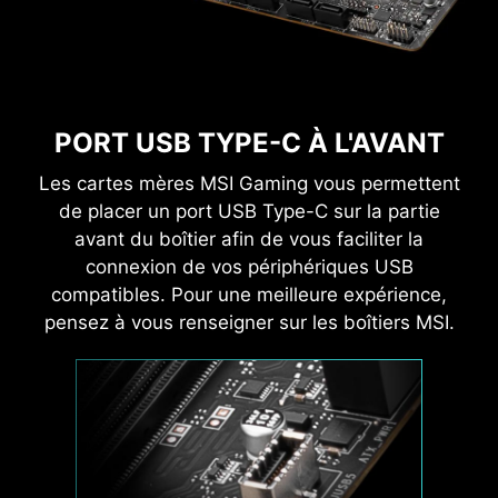
diagnostic et le test des PC sous Windows.
MODE EXTENSION DE MÉMOIRE
Avec, vous pouvez surveiller avec précision le
Le mode Extension de mémoire optimise les
fonctionnement de vos composants et le vos
paramètres de la mémoire afin d'en améliorer
logiciels et vous pourrez sauvegarder les
les performances à une même fréquence
PORT USB TYPE-C À L'AVANT
informations sous divers formats tels que CSV
donnée, et atteignant ainsi un niveau de latence
et HTML.
Les cartes mères MSI Gaming vous permettent
plus faible et des performances plus élevées.
de placer un port USB Type-C sur la partie
De plus, ce mode peut combiner les profils XMP
avant du boîtier afin de vous faciliter la
à la fréquence mémoire maximale, ce qui vous
connexion de vos périphériques USB
permet de découvrir facilement la meilleure
compatibles. Pour une meilleure expérience,
configuration possible selon vos besoins.
pensez à vous renseigner sur les boîtiers MSI.
SOYEZ EN TOUTE SÉCURITÉ