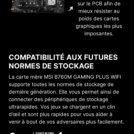
automatiquement lancer un overclocking de
sur le PCB afin de
votre mémoire DDR compatible.
mieux résister au
poids des cartes
VMD (PÉRIPHÉRIQUE DE GESTION DE
graphiques les plus
VOLUME)
imposantes.
Contrôlez et gérez directement les SSD NVMe
Slots mémoire DDR
du bus PCIe sans adaptateur matériel
supplémentaire.
COMPATIBILITÉ AUX FUTURES
NORMES DE STOCKAGE
M-FLASH
La carte mère MSI B760M GAMING PLUS WIFI
Flashez ou mettez à jour votre BIOS depuis
supporte toutes les normes de stockage de
l'utilitaire CMOS.
dernière génération. Elle vous permet ainsi de
connecter des périphériques de stockage
HARDWARE MONITOR
ultrarapides. Vos jeux se chargent en un clin
OVERCLOCKING PLUS SIMPLE
Affiche les informations critiques, la
d’œil et sont plus rapides pour vous aider à
température, l'utilisation, la fréquence et la
AVEC LES PROFILS XMP
venir à bout de vos adversaires plus facilement.
tension de vos composants en temps réels.
Les profils XMP du BIOS MSI sont testés et