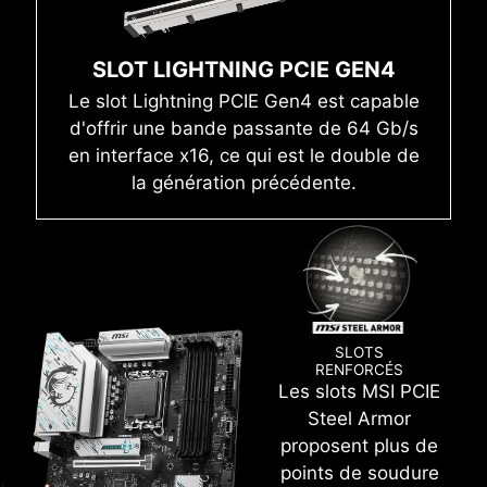
DDR5 ! En associant un processus de soudage
quand vous installez la carte mère dans le boîtier.
CMS (composants montés en surface) avancé
MODE FACILE
MODE AVANCÉ
et la technologie MSI Memory Boost, la carte
SLOT LIGHTNING PCIE GEN4
mère B760M GAMING PLUS WIFI est prête à
Le slot Lightning PCIE Gen4 est capable
totalement redéfinir les performances mémoire.
d'offrir une bande passante de 64 Gb/s
en interface x16, ce qui est le double de
Le processus de soudage CMS avancé
la génération précédente.
réduit les défaut des points de soudure, le
phénomène d'électromagnétisme et les
interférences. L'ajout de la technologie
exclusive MSI Memory Boost permet à la
Processeur /Contrôleur PWM
carte mère de délivrer un signal DDR5 pur
et de haute fréquence.
SLOTS
RENFORCÉS
Les slots MSI PCIE
Steel Armor
XMP
proposent plus de
Choisissez un profil XMP prédéfini pour
points de soudure