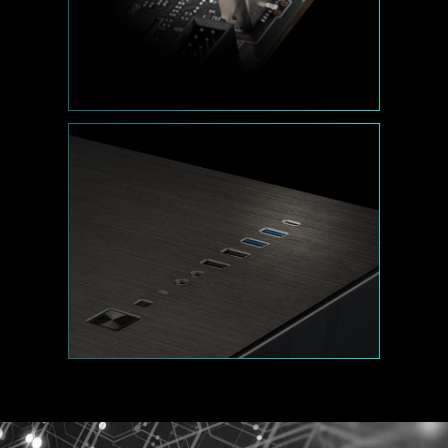
AVEC NORTON 360
Plusieurs couches de protection pour vos
périphériques, fonctionnalités pour la protection
de votre vie privée en ligne incluant Secure
VPN, ainsi que le service Dark Web Monitoring,
voilà tout ce que vous aurez dans une seule
solution. Avec les cartes mères MSI, vous
profitez d'un mois d'abonnement gratuit à la
solution antivirus Norton 360 Deluxe.
Jusqu'à 50 Go d'espace de stockage
sur le cloud
Protection en temps réel contre les
menaces et pare-feu intelligent
Gestionnaire de mots de passe
Logiciel PC SafeCam